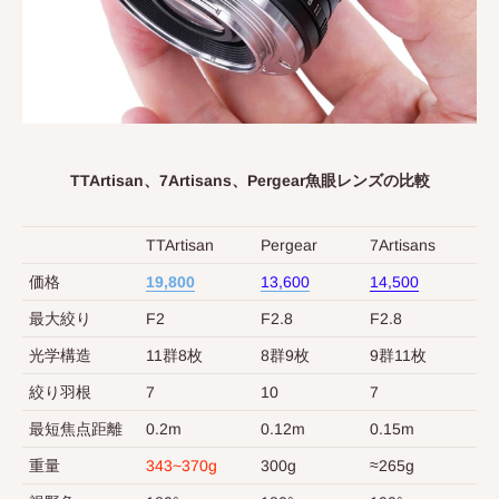
TTArtisan、7Artisans、Pergear魚眼レンズの比較
TTArtisan
Pergear
7Artisans
価格
19,800
13,600
14,500
最大絞り
F2
F2.8
F2.8
光学構造
11群8枚
8群9枚
9群11枚
絞り羽根
7
10
7
最短焦点距離
0.2m
0.12m
0.15m
重量
343~370g
300g
≈265g