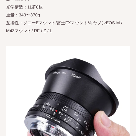
光学構造：11群8枚
重量：343〜370g
互換性：ソニーEマウント/富士FXマウント/キヤノンEOS-M /
M43マウント/ RF / Z / L