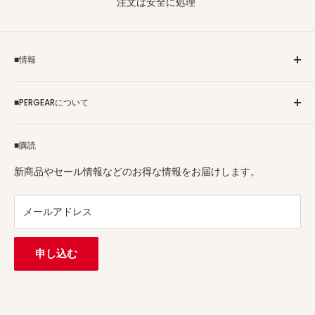
注文は安全に処理
■情報
ご利用規約
■PERGEARについて
個人情報保護方針
アフィリエイトプログラム
Pergearへようこそ！私たちはViltrox、TTArtisan、
■購読
Tax-free
7Artisans、FIMIなど各撮影機材ブランドの正規代理店です。
プロ、アマチュアを問わず、さまざまな撮影製品を取り揃え
特定商取引法に基づく表示
新商品やセール情報などのお得な情報をお届けします。
ています。
連絡先：
support@pergear.co.jp
/ Line：@697ivfnr
メールアドレス
申し込む