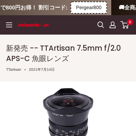
00円お得！ 割引コード:
🚚全商品
Pergear800
コ
0
ン
テ
ン
新発売 -- TTArtisan 7.5mm f/2.0
ツ
APS-C 魚眼レンズ
に
ス
TTartisan
2021年7月14日
キ
ッ
プ
す
る