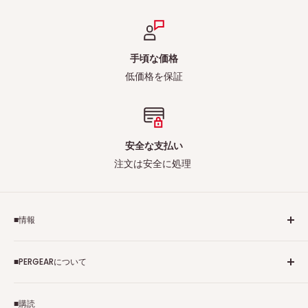
手頃な価格
低価格を保証
安全な支払い
注文は安全に処理
■情報
ご利用規約
■PERGEARについて
個人情報保護方針
アフィリエイトプログラム
Pergearへようこそ！私たちはViltrox、TTArtisan、
■購読
Tax-free
7Artisans、FIMIなど各撮影機材ブランドの正規代理店です。