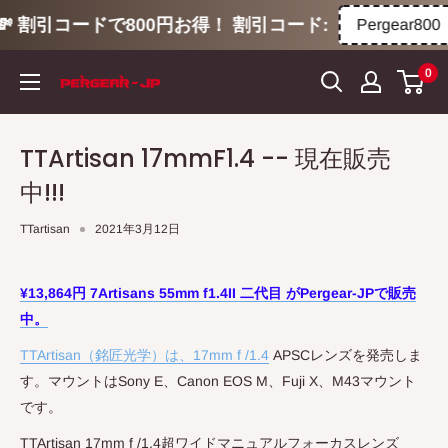
割引コードで800円お得！ 割引コード:
Pergear800
コ
0
ン
テ
ン
TTArtisan 17mmF1.4 -- 現在販売
ツ
中!!!
に
ス
TTartisan
2021年3月12日
キ
ッ
¥13,864円 7Artisans 55mm f1.4II 二代目 がPergear-JPで販売
プ
中。
す
る
TTArtisan
（銘匠光学）は、
17mm f /1.4
APSC
レンズを発売しま
す。マウントは
Sony E
、
Canon EOS M
、
Fuji X
、
M43
マウント
です。
TTArtisan 17mm f /1.4
超ワイドマニュアルフォーカスレンズ