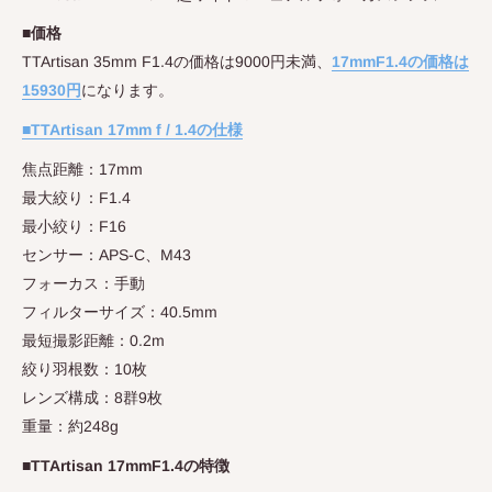
■価格
TTArtisan 35mm F1.4の価格は9000円未満、
17mmF1.4の価格は
15930円
になります。
■TTArtisan 17mm f / 1.4の仕様
焦点距離：17
mm
最大絞り：
F1.4
最小絞り：
F16
センサー：
APS-C
、
M43
フォーカス：手動
フィルターサイズ：40.5
mm
最短撮影距離：
0.2m
絞り羽根数：
10
枚
レンズ構成：
8
群
9
枚
重量：約248
g
■TTArtisan 17mmF1.4の特徴