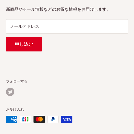
プロ、アマチュアを問わず、さまざまな撮影製品を取り揃え
特定商取引法に基づく表示
新商品やセール情報などのお得な情報をお届けします。
ています。
連絡先：
support@pergear.co.jp
/ Line：@697ivfnr
メールアドレス
申し込む
フォローする
お受け入れ