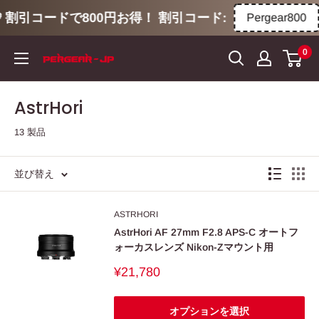
 割引コードで800円お得！ 割引コード:
Pergear800
コ
0
ン
テ
ン
AstrHori
ツ
13 製品
に
ス
キ
並び替え
ッ
プ
ASTRHORI
す
AstrHori AF 27mm F2.8 APS-C オートフ
ォーカスレンズ Nikon-Zマウント用
る
販
¥21,780
売
価
格
オプションを選択