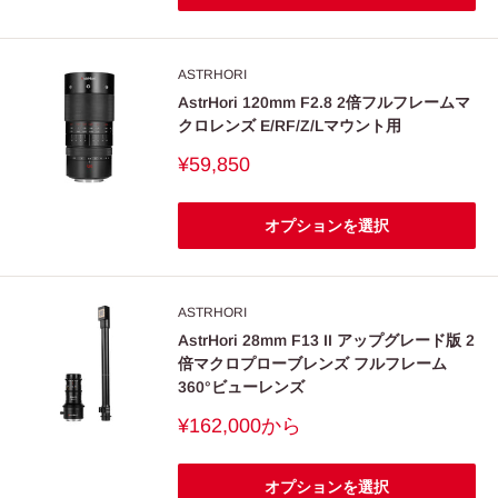
ASTRHORI
AstrHori 120mm F2.8 2倍フルフレームマ
クロレンズ E/RF/Z/Lマウント用
販
¥59,850
売
価
格
オプションを選択
ASTRHORI
AstrHori 28mm F13 II アップグレード版 2
倍マクロプローブレンズ フルフレーム
360°ビューレンズ
販
¥162,000
から
売
価
格
オプションを選択