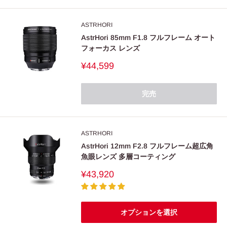
ASTRHORI
AstrHori 85mm F1.8 フルフレーム オート
フォーカス レンズ
販
¥44,599
売
価
格
完売
ASTRHORI
AstrHori 12mm F2.8 フルフレーム超広角
魚眼レンズ 多層コーティング
販
¥43,920
売
価
格
オプションを選択