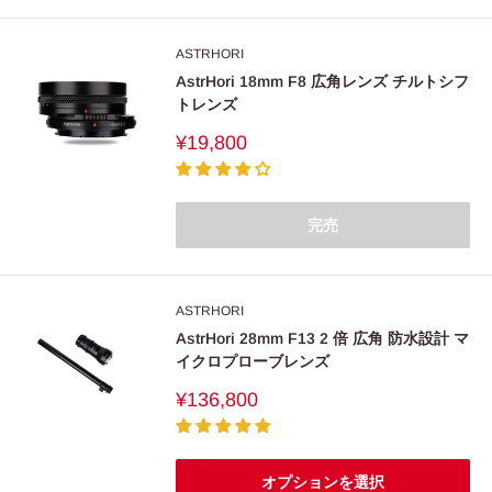
ASTRHORI
AstrHori 18mm F8 広角レンズ チルトシフ
トレンズ
販
¥19,800
売
価
格
完売
ASTRHORI
AstrHori 28mm F13 2 倍 広角 防水設計 マ
イクロプローブレンズ
販
¥136,800
売
価
格
オプションを選択