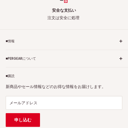
安全な支払い
注文は安全に処理
■情報
ご利用規約
■PERGEARについて
個人情報保護方針
アフィリエイトプログラム
Pergearへようこそ！私たちはViltrox、TTArtisan、
■購読
Tax-free
7Artisans、FIMIなど各撮影機材ブランドの正規代理店です。
プロ、アマチュアを問わず、さまざまな撮影製品を取り揃え
特定商取引法に基づく表示
新商品やセール情報などのお得な情報をお届けします。
ています。
連絡先：
support@pergear.co.jp
/ Line：@697ivfnr
メールアドレス
申し込む