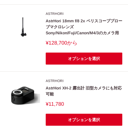
ASTRHORI
AstrHori 18mm f/8 2x ペリスコーププロー
ブマクロレンズ
Sony/Nikon/Fuji/Canon/M4/3のカメラ用
販
¥128,700
から
売
価
格
オプションを選択
ASTRHORI
AstrHori XH-2 露出計 旧型カメラにも対応
可能
販
¥11,780
売
価
格
オプションを選択