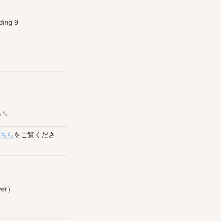
ding 9
い。
ちら
をご覧くださ
ver）