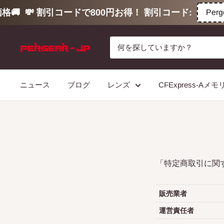
🚚
💸 割引コードで800円お得！ 割引コード:
Pergea
コ
ン
テ
ン
ニュース
ブログ
レンズ
CFExpress-Aメ
ツ
に
ス
キ
ッ
プ
「特定商取引に関
す
る
販売業者
運営責任者