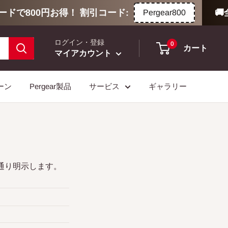
ードで800円お得！ 割引コード:
🚚
Pergear800
ログイン・登録
0
カート
マイアカウント
ーン
Pergear製品
サービス
ギャラリー
通り明示します。