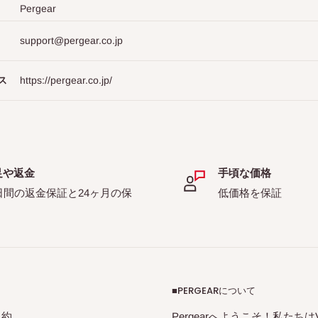
Pergear
support@pergear.co.jp
ス
https://pergear.co.jp/
足や返金
手頃な価格
日間の返金保証と24ヶ月の保
低価格を保証
■PERGEARについて
規約
Pergearへようこそ！私たちはVil