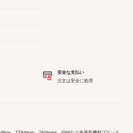
安全な支払い
注文は安全に処理
trox、TTArtisan、7Artisans、FIMIなど各撮影機材ブランド