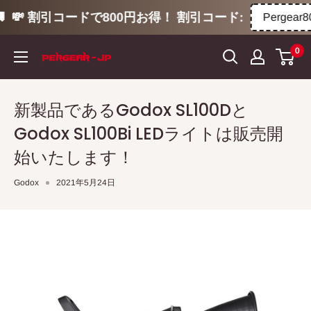
💸 割引コードで800円お得！ 割引コード:
Pergear800
コ
0
ン
テ
ン
新製品であるGodox SL100Dと
ツ
Godox SL100Bi LEDライトは販売開
に
ス
始いたします！
キ
Godox
2021年5月24日
ッ
プ
す
る