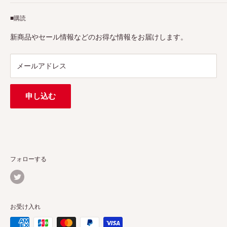
アフィリエイトプログラム
Pergearへようこそ！私たちはViltrox、TTArtisan、
■購読
Tax-free
7Artisans、FIMIなど各撮影機材ブランドの正規代理店です。
プロ、アマチュアを問わず、さまざまな撮影製品を取り揃え
特定商取引法に基づく表示
新商品やセール情報などのお得な情報をお届けします。
ています。
連絡先：
support@pergear.co.jp
/ Line：@697ivfnr
メールアドレス
申し込む
フォローする
お受け入れ