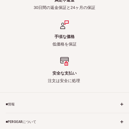
30日間の返金保証と24ヶ月の保証
手頃な価格
低価格を保証
安全な支払い
注文は安全に処理
■情報
ご利用規約
■PERGEARについて
個人情報保護方針