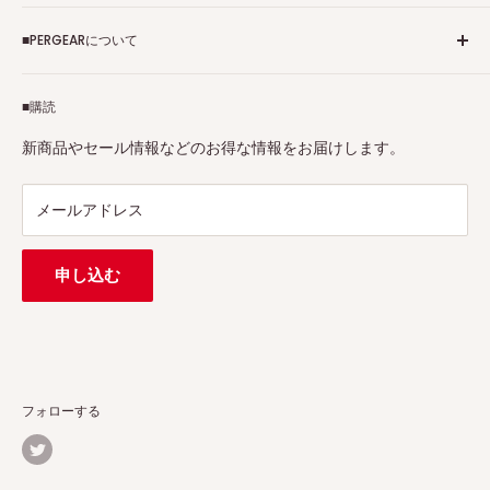
ご利用規約
■PERGEARについて
個人情報保護方針
アフィリエイトプログラム
Pergearへようこそ！私たちはViltrox、TTArtisan、
■購読
Tax-free
7Artisans、FIMIなど各撮影機材ブランドの正規代理店です。
プロ、アマチュアを問わず、さまざまな撮影製品を取り揃え
特定商取引法に基づく表示
新商品やセール情報などのお得な情報をお届けします。
ています。
連絡先：
support@pergear.co.jp
/ Line：@697ivfnr
メールアドレス
申し込む
フォローする