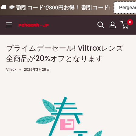

💸 割引コードで800円お得！ 割引コード:
Pergear
コ
0
ン
テ
ン
プライムデーセール! Viltroxレンズ
ツ
全商品が20%オフとなります
に
ス
Viltrox
2025年3月29日
キ
ッ
プ
す
る