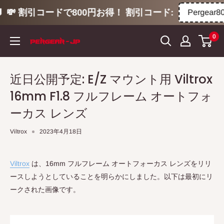
💸 割引コードで800円お得！ 割引コード:
Pergear800
コ
0
ン
テ
ン
近日公開予定: E/Z マウント用 Viltrox
ツ
16mm F1.8 フルフレーム オートフォ
に
ス
ーカス レンズ
キ
Viltrox
2023年4月18日
ッ
プ
す
Viltrox
は、16mm フルフレーム オートフォーカス レンズをリリ
る
ースしようとしていることを明らかにしました。以下は最初にリ
ークされた画像です。