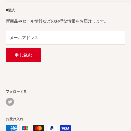
アフィリエイトプログラム
Pergearへようこそ！私たちはViltrox、TTArtisan、
■購読
Tax-free
7Artisans、FIMIなど各撮影機材ブランドの正規代理店です。
プロ、アマチュアを問わず、さまざまな撮影製品を取り揃え
特定商取引法に基づく表示
新商品やセール情報などのお得な情報をお届けします。
ています。
連絡先：
support@pergear.co.jp
/ Line：@697ivfnr
メールアドレス
申し込む
フォローする
お受け入れ