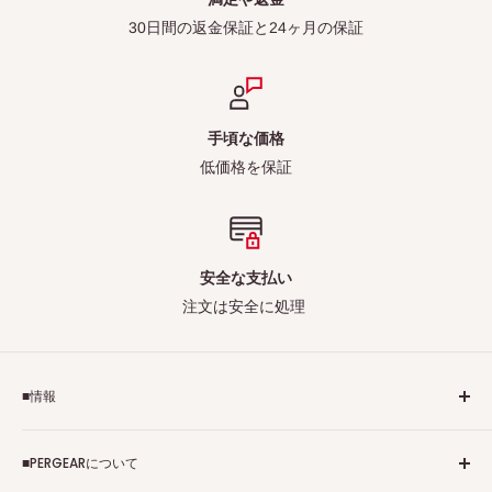
30日間の返金保証と24ヶ月の保証
手頃な価格
低価格を保証
安全な支払い
注文は安全に処理
■情報
ご利用規約
■PERGEARについて
個人情報保護方針