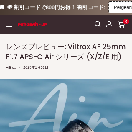

💸 割引コードで800円お得！ 割引コード:
Pergear8
コ
0
ン
テ
ン
レンズプレビュー: Viltrox AF 25mm
ツ
F1.7 APS-C Air シリーズ (X/Z/E 用)
に
ス
Viltrox
2025年1月02日
キ
ッ
プ
す
る