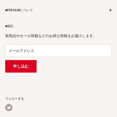
ご利用規約
■PERGEARについて
個人情報保護方針
アフィリエイトプログラム
Pergearへようこそ！私たちはViltrox、TTArtisan、
■購読
Tax-free
7Artisans、FIMIなど各撮影機材ブランドの正規代理店です。
プロ、アマチュアを問わず、さまざまな撮影製品を取り揃え
特定商取引法に基づく表示
新商品やセール情報などのお得な情報をお届けします。
ています。
連絡先：
support@pergear.co.jp
/ Line：@697ivfnr
メールアドレス
申し込む
フォローする