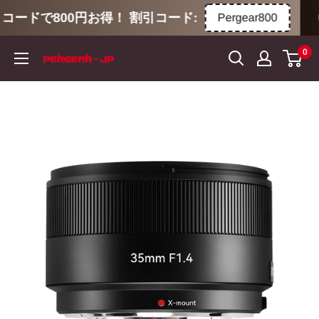
で800円お得！ 割引コード:
🚚全商
Pergear800
コ
0
ン
テ
ン
ツ
に
ス
キ
ッ
プ
す
る