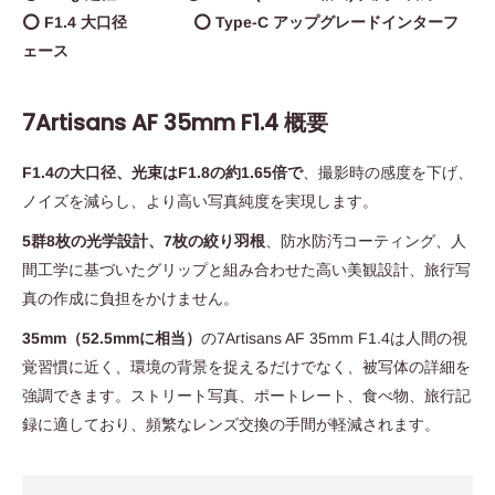
⭕ F1.4 大口径 ⭕ Type-C アップグレードインターフ
ェース
7Artisans AF 35mm F1.4 概要
F1.4の大口径、光束はF1.8の約1.65倍で
、撮影時の感度を下げ、
ノイズを減らし、より高い写真純度を実現します。
5群8枚の光学設計、7枚の絞り羽根
、防水防汚コーティング、人
間工学に基づいたグリップと組み合わせた高い美観設計、旅行写
真の作成に負担をかけません。
35mm（52.5mmに相当）
の7Artisans AF 35mm F1.4は人間の視
覚習慣に近く、環境の背景を捉えるだけでなく、被写体の詳細を
強調できます。ストリート写真、ポートレート、食べ物、旅行記
録に適しており、頻繁なレンズ交換の手間が軽減されます。