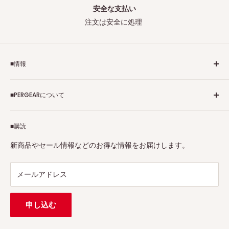
安全な支払い
注文は安全に処理
■情報
ご利用規約
■PERGEARについて
個人情報保護方針
アフィリエイトプログラム
Pergearへようこそ！私たちはViltrox、TTArtisan、
■購読
Tax-free
7Artisans、FIMIなど各撮影機材ブランドの正規代理店です。
プロ、アマチュアを問わず、さまざまな撮影製品を取り揃え
特定商取引法に基づく表示
新商品やセール情報などのお得な情報をお届けします。
ています。
連絡先：
support@pergear.co.jp
/ Line：@697ivfnr
メールアドレス
申し込む