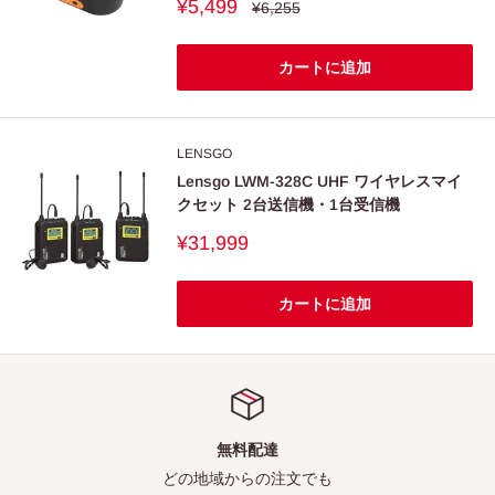
販
¥5,499
通
¥6,255
常
売
価
価
格
格
カートに追加
LENSGO
Lensgo LWM-328C UHF ワイヤレスマイ
クセット 2台送信機・1台受信機
販
¥31,999
売
価
格
カートに追加
無料配達
どの地域からの注文でも