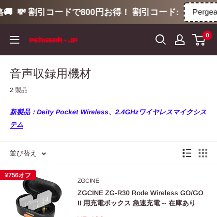
🚚
💸 割引コードで800円お得！ 割引コード:
Pergea
コ
0
ン
テ
ン
音声収録用機材
ツ
2 製品
に
ス
新製品：Deity Pocket Wireless、2.4GHzワイヤレスマイクシス
キ
テム
ッ
プ
並び替え
す
る
¥756
オフ
ZGCINE
ZGCINE ZG-R30 Rode Wireless GO/GO
II 用充電ボックス 急速充電 -- 在庫あり