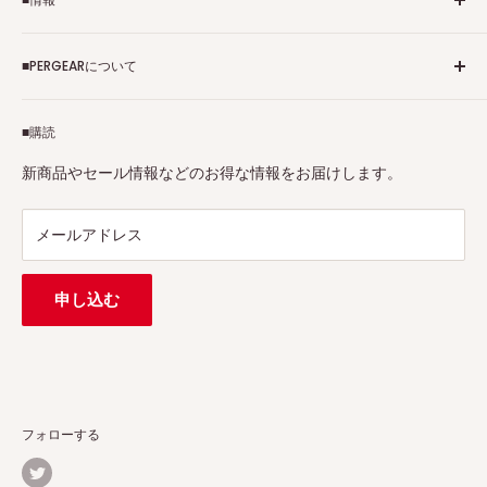
ご利用規約
■PERGEARについて
個人情報保護方針
アフィリエイトプログラム
Pergearへようこそ！私たちはViltrox、TTArtisan、
■購読
Tax-free
7Artisans、FIMIなど各撮影機材ブランドの正規代理店です。
プロ、アマチュアを問わず、さまざまな撮影製品を取り揃え
特定商取引法に基づく表示
新商品やセール情報などのお得な情報をお届けします。
ています。
連絡先：
support@pergear.co.jp
/ Line：@697ivfnr
メールアドレス
申し込む
フォローする