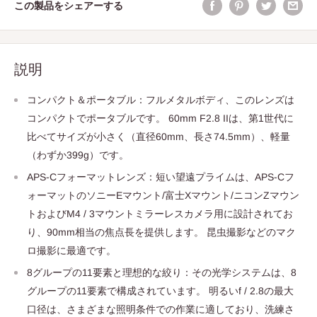
この製品をシェアーする
説明
コンパクト＆ポータブル：フルメタルボディ、このレンズは
コンパクトでポータブルです。 60mm F2.8 IIは、第1世代に
比べてサイズが小さく（直径60mm、長さ74.5mm）、軽量
（わずか399g）です。
APS-Cフォーマットレンズ：短い望遠プライムは、APS-Cフ
ォーマットのソニーEマウント/富士Xマウント/ニコンZマウン
トおよびM4 / 3マウントミラーレスカメラ用に設計されてお
り、90mm相当の焦点長を提供します。 昆虫撮影などのマク
ロ撮影に最適です。
8グループの11要素と理想的な絞り：その光学システムは、8
グループの11要素で構成されています。 明るいf / 2.8の最大
口径は、さまざまな照明条件での作業に適しており、洗練さ