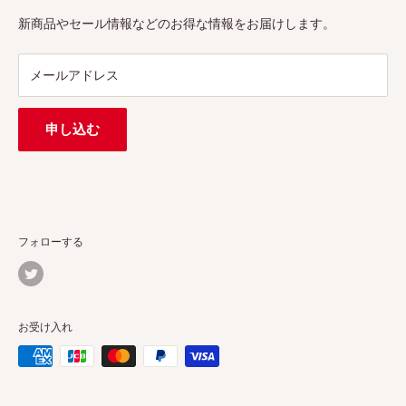
プロ、アマチュアを問わず、さまざまな撮影製品を取り揃え
特定商取引法に基づく表示
新商品やセール情報などのお得な情報をお届けします。
ています。
連絡先：
support@pergear.co.jp
/ Line：@697ivfnr
メールアドレス
申し込む
フォローする
お受け入れ