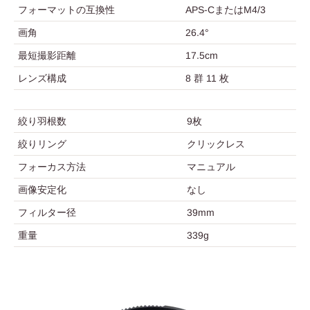
フォーマットの互換性
APS-CまたはM4/3
画角
26.4°
最短撮影距離
17.5cm
レンズ構成
8 群 11 枚
絞り羽根数
9枚
絞りリング
クリックレス
フォーカス方法
マニュアル
画像安定化
なし
フィルター径
39mm
重量
339g