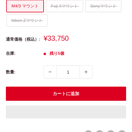
M4/3 マウント
Fuji Xマウント
Sonyマウント
Nikon Zマウント
販
¥33,750
通常価格（税込）:
売
価
在庫:
残り5個
格
数量:
カートに追加