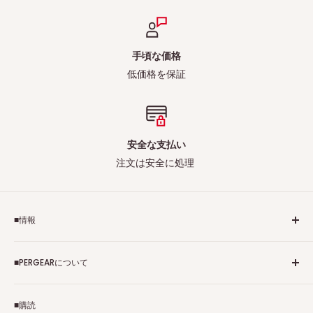
手頃な価格
低価格を保証
安全な支払い
注文は安全に処理
■情報
ご利用規約
■PERGEARについて
個人情報保護方針
アフィリエイトプログラム
Pergearへようこそ！私たちはViltrox、TTArtisan、
■購読
Tax-free
7Artisans、FIMIなど各撮影機材ブランドの正規代理店です。