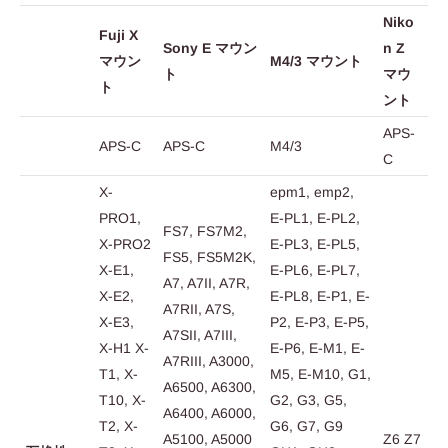
Niko
Fuji X
Sony E マウン
n Z
マウン
M4/3 マウント
ト
マウ
ト
ント
APS-
APS-C
APS-C
M4/3
C
X-
epm1, emp2,
PRO1,
E-PL1, E-PL2,
FS7, FS7M2,
X-PRO2
E-PL3, E-PL5,
FS5, FS5M2K,
X-E1,
E-PL6, E-PL7,
A7, A7II, A7R,
X-E2,
E-PL8, E-P1, E-
A7RII, A7S,
X-E3,
P2, E-P3, E-P5,
A7SII, A7III,
X-H1 X-
E-P6, E-M1, E-
A7RIII, A3000,
T1, X-
M5, E-M10, G1,
A6500, A6300,
T10, X-
G2, G3, G5,
A6400, A6000,
T2, X-
G6, G7, G9
A5100, A5000
Z6 Z7