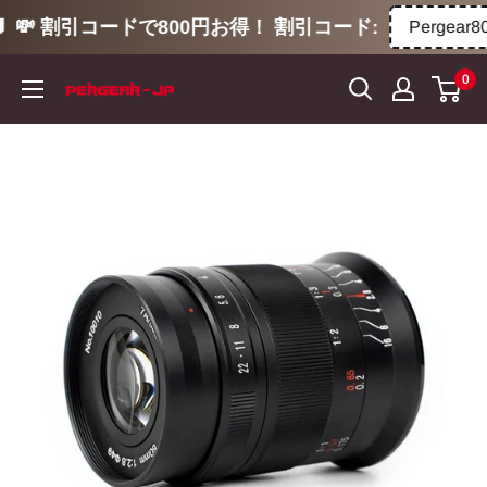
💸 割引コードで800円お得！ 割引コード:
Pergear800
コ
0
ン
テ
ン
ツ
に
ス
キ
ッ
プ
す
る