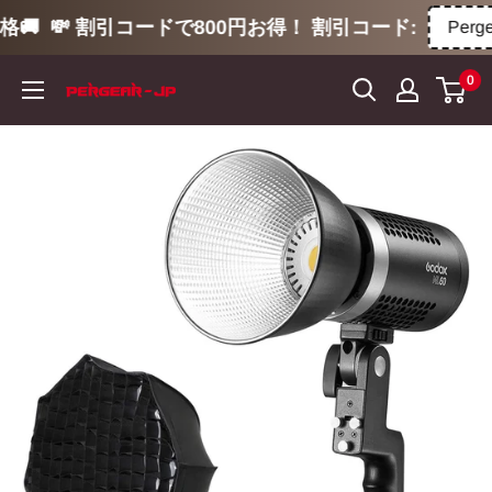
🚚
💸 割引コードで800円お得！ 割引コード:
Pergea
コ
0
ン
テ
ン
ツ
に
ス
キ
ッ
プ
す
る