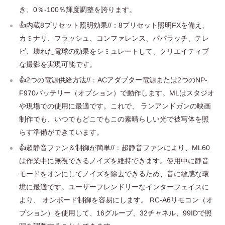
き、0％-100％輝度調整を誇ります。
👍内蔵8プリセット照明効果//：8プリセット照明FXを備え、
カミナリ、フラッシュ、コンファレンス、パパラッチ、テレ
ビ、壊れた電球の効果をシミュレートして、クリエイティブ
な撮影を実現可能です。
👍2つの電源供給方法//：ACアダプター電源または2つのNP-
F970バッテリー（オプション）で動作します。MLはスタジオ
や現場での使用に最適です。これで、 ランアンドガンの映画
制作でも、いつでもどこでもこの素晴らしい光で被写体を照
らす準備ができています。
👍超静音ファン＆制御が簡単//：超静音ファンにより、ML60
は作業中に無視できるノイズを維持できます。使用中に静音
モードをオンにしてノイズを除去できるため、音に敏感な環
境に最適です。ユーザーフレンドリーなインターフェイスに
より、 オンボード制御を容易にします。 RC-A6リモコン（オ
プション）を使用して、16グループ、32チャネル、99IDで照