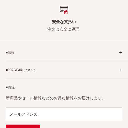
安全な支払い
注文は安全に処理
■情報
ご利用規約
■PERGEARについて
個人情報保護方針
アフィリエイトプログラム
Pergearへようこそ！私たちはViltrox、TTArtisan、
■購読
Tax-free
7Artisans、FIMIなど各撮影機材ブランドの正規代理店です。
プロ、アマチュアを問わず、さまざまな撮影製品を取り揃え
特定商取引法に基づく表示
新商品やセール情報などのお得な情報をお届けします。
ています。
連絡先：
support@pergear.co.jp
/ Line：@697ivfnr
メールアドレス