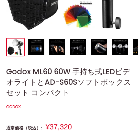
Godox ML60 60W 手持ち式LEDビデ
オライトとAD-S60Sソフトボックス
セット コンパクト
GODOX
販
¥37,320
通常価格（税込）:
売