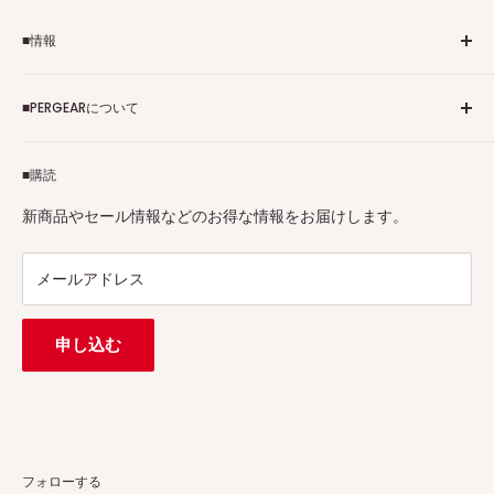
■情報
ご利用規約
■PERGEARについて
個人情報保護方針
アフィリエイトプログラム
Pergearへようこそ！私たちはViltrox、TTArtisan、
■購読
Tax-free
7Artisans、FIMIなど各撮影機材ブランドの正規代理店です。
プロ、アマチュアを問わず、さまざまな撮影製品を取り揃え
特定商取引法に基づく表示
新商品やセール情報などのお得な情報をお届けします。
ています。
連絡先：
support@pergear.co.jp
/ Line：@697ivfnr
メールアドレス
申し込む
フォローする