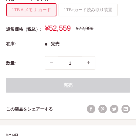
1TB A メモリ カード
1TB+カード読み取り装置
販
¥52,559
通
¥72,999
通常価格（税込）:
常
売
価
価
格
在庫:
完売
格
数量:
完売
この製品をシェアーする