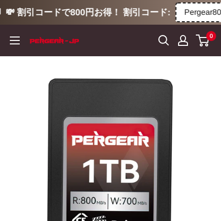
💸 割引コードで800円お得！ 割引コード:
Pergear800
コ
0
ン
テ
ン
ツ
に
ス
キ
ッ
プ
す
る