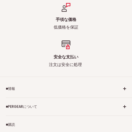
手頃な価格
低価格を保証
安全な支払い
注文は安全に処理
■情報
ご利用規約
■PERGEARについて
個人情報保護方針
アフィリエイトプログラム
Pergearへようこそ！私たちはViltrox、TTArtisan、
■購読
Tax-free
7Artisans、FIMIなど各撮影機材ブランドの正規代理店です。