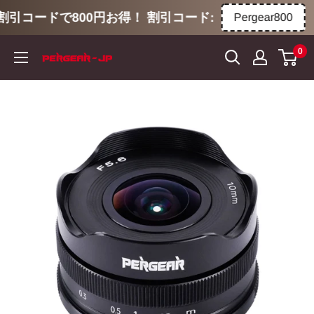
割引コードで800円お得！ 割引コード:
Pergear800
コ
0
ン
テ
ン
ツ
に
ス
キ
ッ
プ
す
る