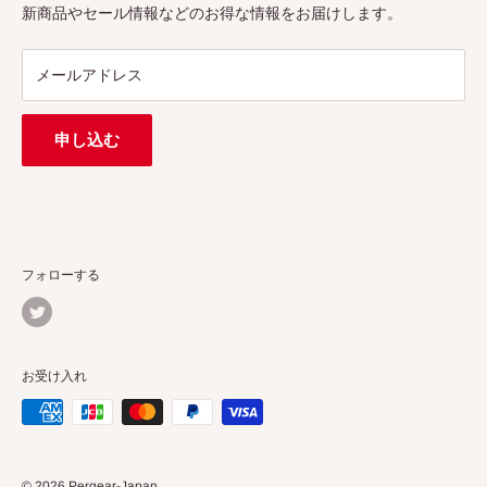
プロ、アマチュアを問わず、さまざまな撮影製品を取り揃え
特定商取引法に基づく表示
新商品やセール情報などのお得な情報をお届けします。
ています。
連絡先：
support@pergear.co.jp
/ Line：@697ivfnr
メールアドレス
申し込む
フォローする
お受け入れ
© 2026 Pergear-Japan