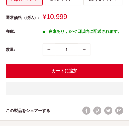
販
¥10,999
通常価格（税込）:
売
価
在庫:
在庫あり，3〜7日以内に配送されます。
格
数量:
カートに追加
この製品をシェアーする