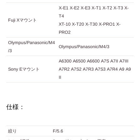
X-E1 X-E2 X-E3 X-T1 X-T2 X-T3 X-
T4
Fuji Xマウント
XT-10 X-T20 X-T30 X-PRO1 X-
PRO2
Olympus/Panasonic/M4
Olympus/Panasonic/M4/3
/3
A6300 A6500 A6600 A7S A7II A7III
Sony Eマウント
A7R2 A7S2 A7R3 A7S3 A7R4 A9 A9
II
仕様：
絞り
F/5.6