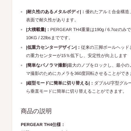
|耐久性のあるメタルボディ|：
優れたアルミ合金構造
表面で耐久性があります。
|大積載量|：
PERGEAR TH4重量は190g / 6.7o
10KG / 22lbsまでです。
|低重力センターデザイン|：
従来の三脚ボールヘッドと比較
の重力センターが15％低下し、安定性が向上します
|簡単なパノラマ撮影|
最大のノブをロックし、最小の
マ撮影のためにカメラを360度回転させることができ
|縦型モードに簡単に切り替える|：
ダブルU字型グル
ら垂直モードに簡単に切り替えることができます。
商品の説明
PERGEAR TH4仕様：