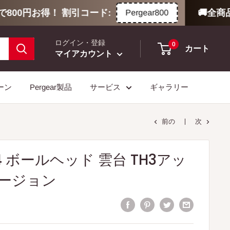
00円お得！ 割引コード:
🚚全商品
Pergear800
ログイン・登録
0
カート
マイアカウント
ーン
Pergear製品
サービス
ギャラリー
前の
次
TH4 ボールヘッド 雲台 TH3アッ
ージョン