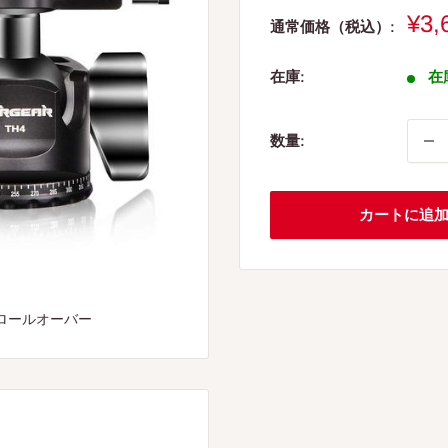
販
¥3,
通常価格（税込）:
売
価
在庫:
在
格
数量:
カートに追
ロールオーバー