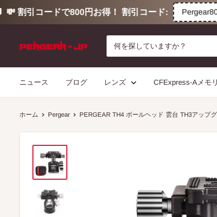
 割引コードで800円お得！ 割引コード:
Pergear800
コ
ン
テ
ン
ニュース
ブログ
レンズ
CFExpress-Aメ
ツ
に
ス
ホーム
Pergear
PERGEAR TH4 ボールヘッド 雲台 TH3アッ
キ
ッ
プ
す
る