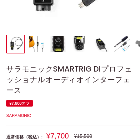
サラモニックSMARTRIG DIプロフェ
ッショナルオーディオインターフェ
ース
¥7,800
オフ
SARAMONIC
販
¥7,700
通
¥15,500
通常価格（税込）: