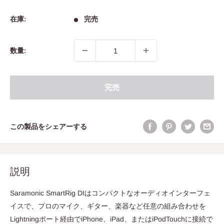
常
売
価
価
格
在庫:
完売
格
数量:
完売
この製品をシェアーする
説明
Saramonic SmartRig DIはコンパクトなオーディオインターフェ
イスで、プロのマイク、ギター、楽器など任意の組み合わせを
Lightningポート経由でiPhone、iPad、またはiPodTouchに接続で