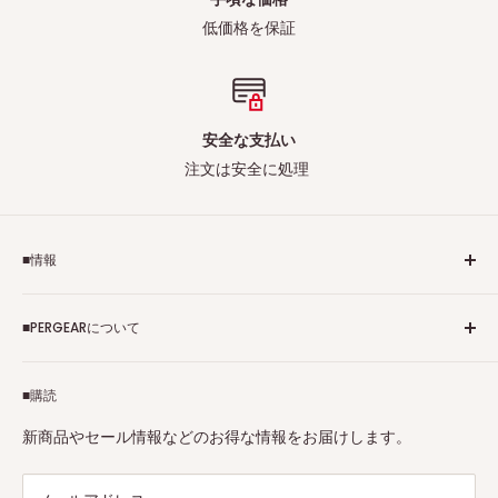
低価格を保証
安全な支払い
注文は安全に処理
■情報
ご利用規約
■PERGEARについて
個人情報保護方針
アフィリエイトプログラム
Pergearへようこそ！私たちはViltrox、TTArtisan、
■購読
Tax-free
7Artisans、FIMIなど各撮影機材ブランドの正規代理店です。
プロ、アマチュアを問わず、さまざまな撮影製品を取り揃え
特定商取引法に基づく表示
新商品やセール情報などのお得な情報をお届けします。
ています。
連絡先：
support@pergear.co.jp
/ Line：@697ivfnr