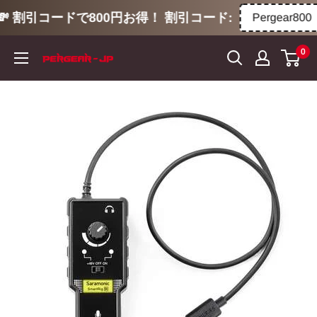
 割引コードで800円お得！ 割引コード:
Pergear800
コ
0
ン
テ
ン
ツ
に
ス
キ
ッ
プ
す
る