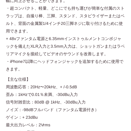
幅に向上させることができます。
・超コンパクト、軽量、どこにでも持ち運びが簡単な付属のスト
ラップは、自撮り棒、三脚、スタンド、スタビライザーまたはベ
ルト、背面の金属製1/4インチ20三脚ネジに取り付けるために使
用できます。
+ 48vファンタム電源と6.35mmインストゥルメントコンボジャ
ックを備えたXLR入力と3.5mm入力は、ショットガンまたはラベ
リアマイクを接続してビデオのサウンドを改善します。
・iPhone7以降にヘッドフォンジャックを追加するために使用で
きます。
【主な仕様】
周波数応答：20Hz〜20kHz、+ /-0.5dB
歪み：1kHzで0.01％未満、-30dBu入力
信号対雑音比：80dB @ 1kHz、-30dBu入力
ノイズ：-98dBフルバンド（ファンタム電源付き）
ゲイン：+ 23dBu
最大出力レベル：2Vrms