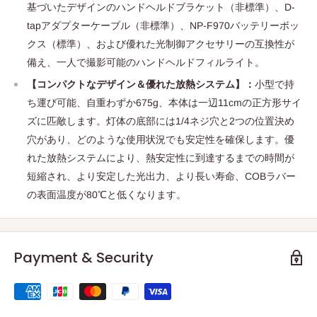
基づいたデザインのハンドヘルドブラケット（非標準）、D-
tapアダプターケーブル（非標準）、NP-F970バッテリーボッ
クス（標準）、および優れた光制御アクセサリーの互換性が
備え、一人で撮影可能のハンドヘルドフィルライト。
【コンパクトなデザイン＆優れた放熱システム】：
小型で持
ち運び可能、自重わずか675g、本体は一辺11cmの正方形サイ
ズに匹敵します。灯体の底部には1/4ネジ穴と2つの位置決め
穴があり、どのような使用状況でも安定性を確保します。優
れた放熱システムにより、熱安定性に到達するまでの時間が
短縮され、より安定した光出力、より長い寿命、COBラバー
の表面温度が80℃と低くなります。
Payment & Security