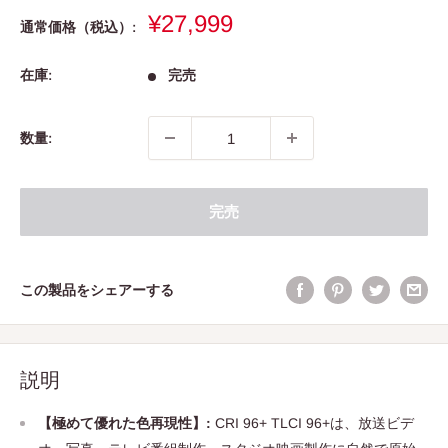
販
¥27,999
通常価格（税込）:
売
価
在庫:
完売
格
数量:
完売
この製品をシェアーする
説明
【極めて優れた色再現性】:
CRI 96+ TLCI 96+は、放送ビデ