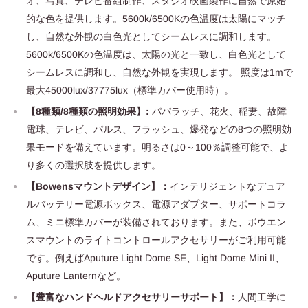
オ、写真、テレビ番組制作、スタジオ映画製作に自然で原始
的な色を提供します。5600k/6500Kの色温度は太陽にマッチ
し、自然な外観の白色光としてシームレスに調和します。
5600k/6500Kの色温度は、太陽の光と一致し、白色光として
シームレスに調和し、自然な外観を実現します。 照度は1mで
最大45000lux/37775lux（標準カバー使用時）。
【8種類/8種類の照明効果】:
パパラッチ、花火、稲妻、故障
電球、テレビ、パルス、フラッシュ、爆発などの8つの照明効
果モードを備えています。明るさは0～100％調整可能で、よ
り多くの選択肢を提供します。
【Bowensマウントデザイン】：
インテリジェントなデュア
ルバッテリー電源ボックス、電源アダプター、サポートコラ
ム、ミニ標準カバーが装備されております。また、ボウエン
スマウントのライトコントロールアクセサリーがご利用可能
です。例えばAputure Light Dome SE、Light Dome Mini II、
Aputure Lanternなど。
【豊富なハンドヘルドアクセサリーサポート】：
人間工学に