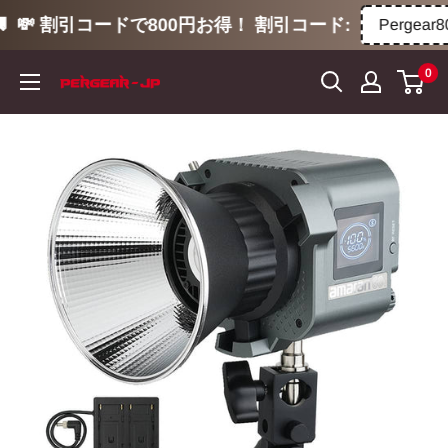
💸 割引コードで800円お得！ 割引コード:
Pergear80
コ
0
ン
テ
ン
ツ
に
ス
キ
ッ
プ
す
る