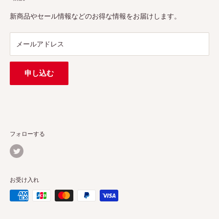
プロ、アマチュアを問わず、さまざまな撮影製品を取り揃え
特定商取引法に基づく表示
新商品やセール情報などのお得な情報をお届けします。
ています。
連絡先：
support@pergear.co.jp
/ Line：@697ivfnr
メールアドレス
申し込む
フォローする
お受け入れ