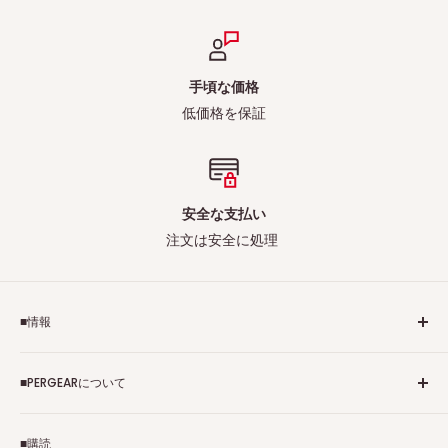
手頃な価格
低価格を保証
安全な支払い
注文は安全に処理
■情報
ご利用規約
■PERGEARについて
個人情報保護方針
アフィリエイトプログラム
Pergearへようこそ！私たちはViltrox、TTArtisan、
■購読
Tax-free
7Artisans、FIMIなど各撮影機材ブランドの正規代理店です。