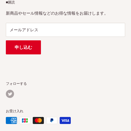
■購読
Tax-free
7Artisans、FIMIなど各撮影機材ブランドの正規代理店です。
プロ、アマチュアを問わず、さまざまな撮影製品を取り揃え
特定商取引法に基づく表示
新商品やセール情報などのお得な情報をお届けします。
ています。
連絡先：
support@pergear.co.jp
/ Line：@697ivfnr
メールアドレス
申し込む
フォローする
お受け入れ