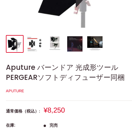
Aputure バーンドア 光成形ツール
PERGEARソフトディフューザー同梱
APUTURE
販
¥8,250
通常価格（税込）:
売
価
在庫:
完売
格