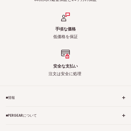
手頃な価格
低価格を保証
安全な支払い
注文は安全に処理
■情報
ご利用規約
■PERGEARについて
個人情報保護方針
アフィリエイトプログラム
Pergearへようこそ！私たちはViltrox、TTArtisan、