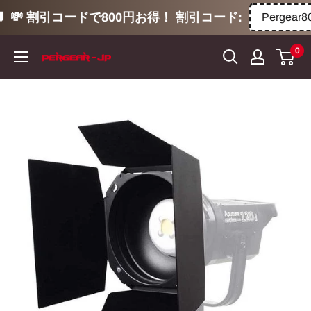
💸 割引コードで800円お得！ 割引コード:
Pergear800
コ
0
ン
テ
ン
ツ
に
ス
キ
ッ
プ
す
る