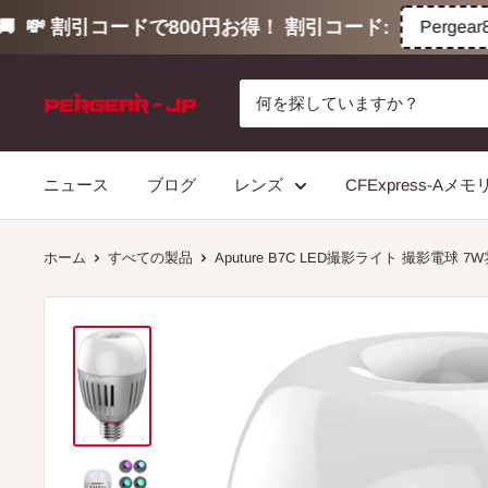
💸 割引コードで800円お得！ 割引コード:
Pergear800
コ
ン
テ
ン
ニュース
ブログ
レンズ
CFExpress-Aメ
ツ
に
ス
ホーム
すべての製品
Aputure B7C LED撮影ライト 撮影電球 
キ
ッ
プ
す
る