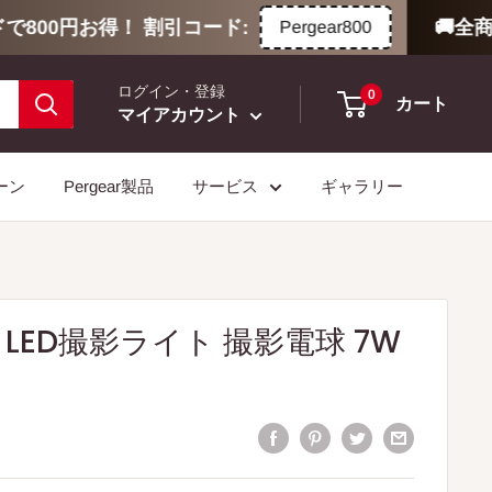
800円お得！ 割引コード:
🚚全商品
Pergear800
ログイン・登録
0
カート
マイアカウント
ーン
Pergear製品
サービス
ギャラリー
7C LED撮影ライト 撮影電球 7W