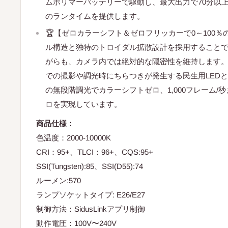
ムポリマーバッテリーで駆動し、最大出力で70分以上
のランタイムを提供します。
🏆【ゼロカラーシフト＆ゼロフリッカーで0～100
ル構造と独特のトロイダル拡散設計を採用すること
がらも、カメラ内では絶対的な隠密性を維持します
での撮影や調光時にちらつきが発生する民生用LEDとは異
の無段階調光でカラーシフトゼロ、1,000フレーム/
ロを実現しています。
商品仕様：
色温度：2000-10000K
CRI：95+、TLCI：96+、CQS:95+
SSI(Tungsten):85、SSI(D55):74
ルーメン:570
ランプソケットタイプ: E26/E27
制御方法：SidusLinkアプリ制御
動作電圧：100V〜240V