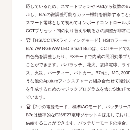
応しているため、スマートフォンやiPadから複数のB
ルし、B7cの微調整可能なカラー機能を解除すること
スマート電球として初めてオンボードコントロール
CCTプリセット間の切り替えや明るさの調整が非常
🏆【HSI/CCT/FXライティングモード】HSIカラーモード
B7c 7W RGBWW LED Smart Bulbは、CCTモードで2
白色光を調整したり、FXモードで内蔵の照明効果プ
ことができます。パパラッチ、花火、故障電球、ラ
ス、火災、パーティー、パトカー。B7cは、MC, 300D II, 
うな他のAputureフィクスチャーと組み合わせて複
を作成するためのマジックプログラムを含むSidusPr
ています。
🏆【2つの電源モード、標準/ACモード、バッテリー/DCモー
B7cは標準的なE26/E27電球ソケットを採用してお
供給することができます。バッテリーモードの場合、