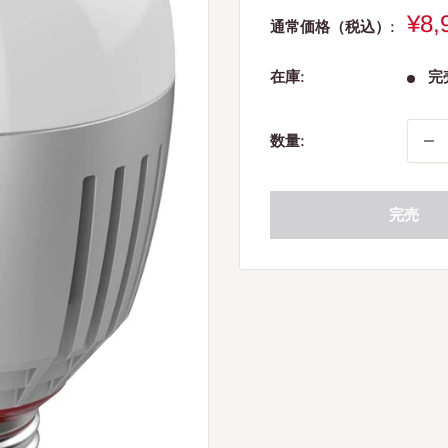
販
¥8,
通常価格（税込）:
売
価
在庫:
完
格
数量:
完売