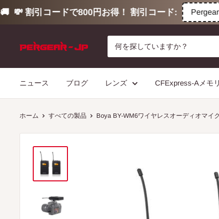
💸 割引コードで800円お得！ 割引コード:
Pergear80
コ
ン
テ
ン
ニュース
ブログ
レンズ
CFExpress-Aメ
ツ
に
ス
ホーム
すべての製品
Boya BY-WM6ワイヤレスオーディオマ
キ
ッ
プ
す
る