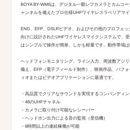
BOYA BY-WM6は、デジタル一眼レフカメラとカムコ
ャンネルを備えたプロ仕様UHFワイヤレスラベリアマ
ENG、EFP、DSLRビデオ、およびその他のプロフェ
向けに設計されたUHFワイヤレスマイクシステムで、
はシンプルで操作が簡単、しかも軽量です。動作帯域はUHF
ヘッドフォンモニタリング、ライン入力、周波数アジリ
備え、EFP（電子フィールド制作）、映画作品、パフ
ィオまたはビデオアプリケーションに最適です。
・高品質でクリアなサウンドを実現するコンパンディン
・48のUHFチャネル
・カメラに取り付け可能なレシーバー
・ヘッドホン出力による音の監視（受信機）
・8時間以上の連続稼働が可能