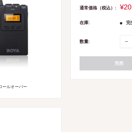
販
¥20
通常価格（税込）:
売
価
在庫:
完
格
数量:
完売
ロールオーバー