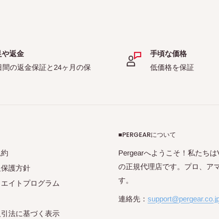
足や返金
手頃な価格
日間の返金保証と24ヶ月の保
低価格を保証
■PERGEARについて
規約
Pergearへようこそ！私たちはVil
の正規代理店です。プロ、ア
報保護方針
す。
リエイトプログラム
連絡先：
support@pergear.co.j
取引法に基づく表示