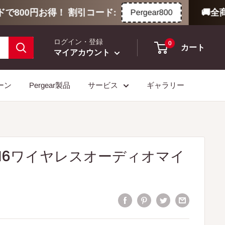
で800円お得！ 割引コード:
🚚全商
Pergear800
ログイン・登録
0
カート
マイアカウント
ーン
Pergear製品
サービス
ギャラリー
-WM6ワイヤレスオーディオマイ