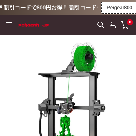
 割引コードで800円お得！ 割引コード:
Pergear800
コ
0
ン
テ
ン
ツ
に
ス
キ
ッ
プ
す
る