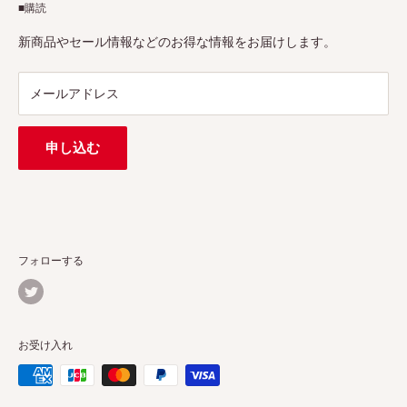
■購読
Tax-free
7Artisans、FIMIなど各撮影機材ブランドの正規代理店です。
プロ、アマチュアを問わず、さまざまな撮影製品を取り揃え
特定商取引法に基づく表示
新商品やセール情報などのお得な情報をお届けします。
ています。
連絡先：
support@pergear.co.jp
/ Line：@697ivfnr
メールアドレス
申し込む
フォローする
お受け入れ