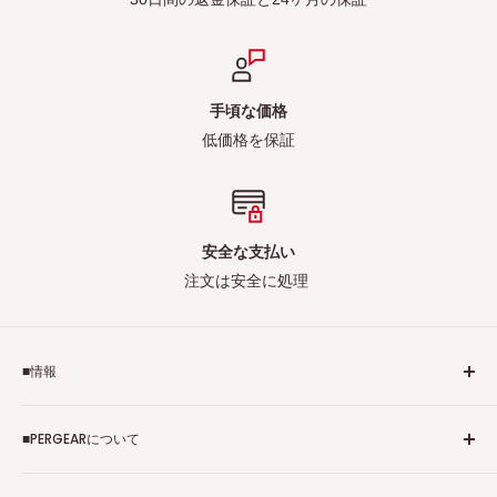
手頃な価格
低価格を保証
安全な支払い
注文は安全に処理
■情報
ご利用規約
■PERGEARについて
個人情報保護方針
アフィリエイトプログラム
Pergearへようこそ！私たちはViltrox、TTArtisan、