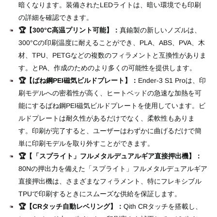
暗くなります。装備されたLEDライトは、暗い環境でも印刷
の詳細を確認できます。
🏆【300°C高温プリント可能】：
真鍮製の新しいノズルは、
300°Cの印刷温度に耐えることができ、PLA、ABS、PVA、木
材、TPU、PETGなどの複数のフィラメントと互換性がありま
す。とPA、作成のためのより多くの可能性を提供します。
🏆【ばね鋼PEI磁気ビルドプレート】：
Ender-3 S1 Proは、印
刷モデルへの密着性が高く、ヒートベッドの急速な加熱を可
能にするばね鋼PEI磁気ビルドプレートを使用しています。ビ
ルドプレートは耐久性があるだけでなく、柔軟性もありま
す。印刷が完了すると、ユーザーはわずかに曲げるだけで簡
単に印刷モデルを取り外すことができます。
🏆【「スプライト」フルメタルデュアルギア直接押出機】：
80Nの押出力を備えた「スプライト」フルメタルデュアルギア
直接押出機は、さまざまなフィラメント、特にフレキシブル
TPUで印刷するときにスムーズな供給を保証します。
🏆【CRタッチ自動レベリング】：
Qith CRタッチを搭載し、