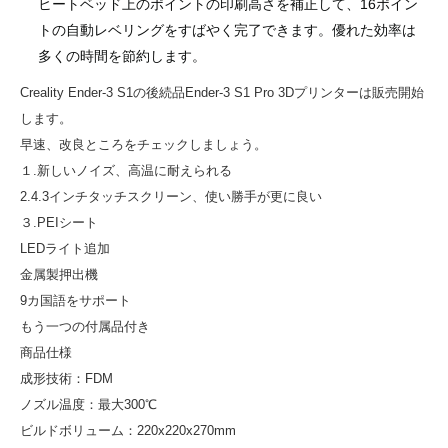
ヒートベッド上のポイントの印刷高さを補正して、16ポイン
トの自動レベリングをすばやく完了できます。優れた効率は
多くの時間を節約します。
Creality Ender-3 S1の後続品Ender-3 S1 Pro 3Dプリンターは販売開始
します。
早速、改良ところをチェックしましょう。
１.新しいノイズ、高温に耐えられる
2.4.3インチタッチスクリーン、使い勝手が更に良い
３.PEIシート
LEDライト追加
金属製押出機
9カ国語をサポート
もう一つの付属品付き
商品仕様
成形技術：FDM
ノズル温度：最大300℃
ビルドボリューム：220x220x270mm