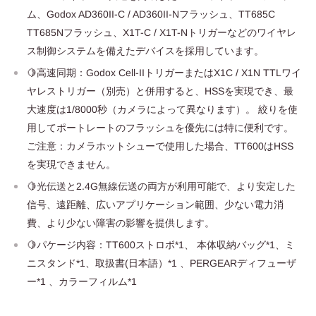
ム、Godox AD360II-C / AD360II-Nフラッシュ、TT685C
TT685Nフラッシュ、X1T-C / X1T-Nトリガーなどのワイヤレ
ス制御システムを備えたデバイスを採用しています。
🍋高速同期：Godox Cell-IIトリガーまたはX1C / X1N TTLワイ
ヤレストリガー（別売）と併用すると、HSSを実現でき、最
大速度は1/8000秒（カメラによって異なります）。 絞りを使
用してポートレートのフラッシュを優先には特に便利です。
ご注意：カメラホットシューで使用した場合、TT600はHSS
を実現できません。
🍋光伝送と2.4G無線伝送の両方が利用可能で、より安定した
信号、遠距離、広いアプリケーション範囲、少ない電力消
費、より少ない障害の影響を提供します。
🍋パケージ内容：TT600ストロボ*1、 本体収納バッグ*1、ミ
ニスタンド*1、取扱書(日本語）*1 、PERGEARディフューザ
ー*1 、カラーフィルム*1