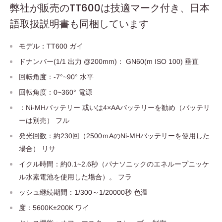
弊社が販売のTT600は技適マーク付き、日本
語取扱説明書も同梱しています
モデル：TT600 ガイ
ドナンバー(1/1 出力 @200mm)： GN60(m ISO 100) 垂直
回転角度：-7°~90° 水平
回転角度：0~360° 電源
：Ni-MHバッテリー 或いは4×AAバッテリーを勧め（バッテリ
ーは別売） フル
発光回数：約230回（2500ｍAのNi-MHバッテリーを使用した
場合） リサ
イクル時間：約0.1~2.6秒（パナソニックのエネループニッケ
ル水素電池を使用した場合）。 フラ
ッシュ継続期間：1/300～1/20000秒 色温
度：5600K±200K ワイ