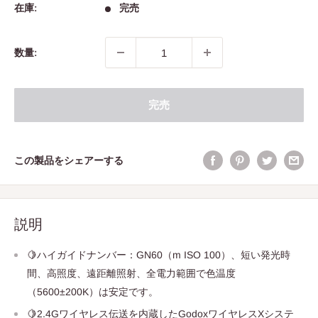
価
在庫:
完売
格
数量:
完売
この製品をシェアーする
説明
🍋ハイガイドナンバー：GN60（m ISO 100）、短い発光時
間、高照度、遠距離照射、全電力範囲で色温度
（5600±200K）は安定です。
🍋2.4Gワイヤレス伝送を内蔵したGodoxワイヤレスXシステ