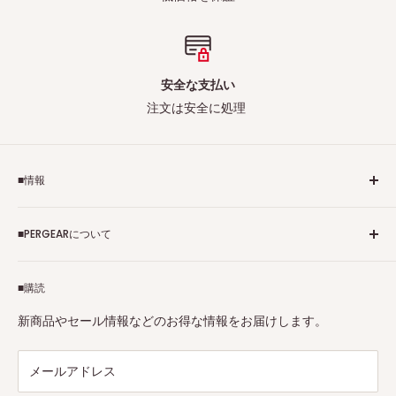
安全な支払い
注文は安全に処理
■情報
ご利用規約
■PERGEARについて
個人情報保護方針
アフィリエイトプログラム
Pergearへようこそ！私たちはViltrox、TTArtisan、
■購読
Tax-free
7Artisans、FIMIなど各撮影機材ブランドの正規代理店です。
プロ、アマチュアを問わず、さまざまな撮影製品を取り揃え
特定商取引法に基づく表示
新商品やセール情報などのお得な情報をお届けします。
ています。
連絡先：
support@pergear.co.jp
/ Line：@697ivfnr
メールアドレス