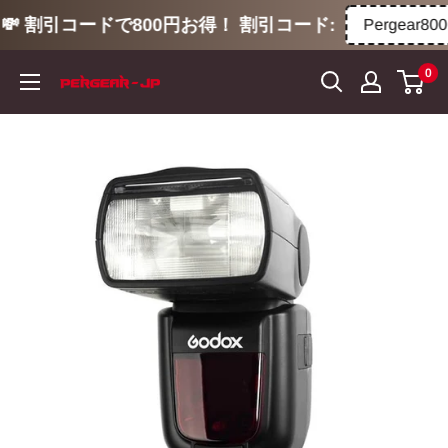
💸 割引コードで800円お得！ 割引コード:
Pergear800
コ
0
ン
テ
ン
ツ
に
ス
キ
ッ
プ
す
る