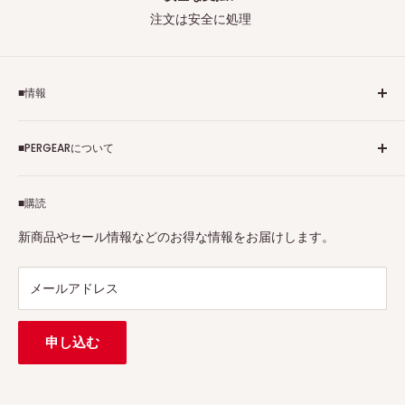
注文は安全に処理
■情報
ご利用規約
■PERGEARについて
個人情報保護方針
アフィリエイトプログラム
Pergearへようこそ！私たちはViltrox、TTArtisan、
■購読
Tax-free
7Artisans、FIMIなど各撮影機材ブランドの正規代理店です。
プロ、アマチュアを問わず、さまざまな撮影製品を取り揃え
特定商取引法に基づく表示
新商品やセール情報などのお得な情報をお届けします。
ています。
連絡先：
support@pergear.co.jp
/ Line：@697ivfnr
メールアドレス
申し込む