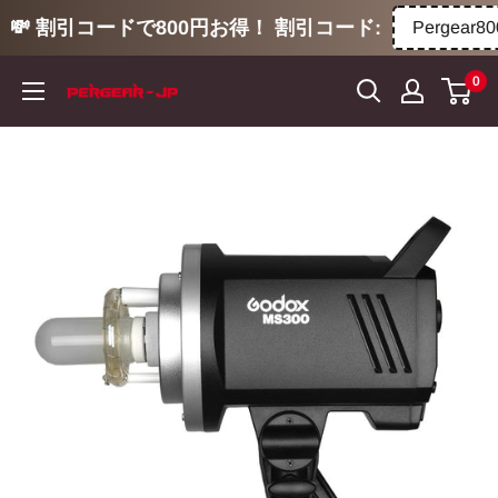
💸 割引コードで800円お得！ 割引コード:
Pergear800
コ
0
ン
テ
ン
ツ
に
ス
キ
ッ
プ
す
る