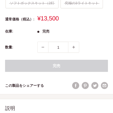
ソフトボックスキット（2灯
究極の3ライトキット
販
¥13,500
通常価格（税込）:
売
価
在庫:
完売
格
数量:
完売
この製品をシェアーする
説明