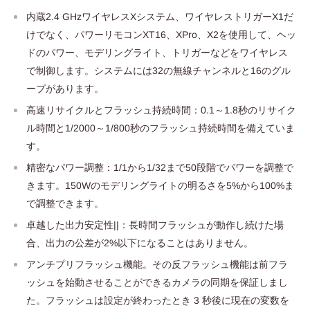
内蔵2.4 GHzワイヤレスXシステム、ワイヤレストリガーX1だ
けでなく、パワーリモコンXT16、XPro、X2を使用して、ヘッ
ドのパワー、モデリングライト、トリガーなどをワイヤレス
で制御します。システムには32の無線チャンネルと16のグル
ープがあります。
高速リサイクルとフラッシュ持続時間：0.1～1.8秒のリサイク
ル時間と1/2000～1/800秒のフラッシュ持続時間を備えていま
す。
精密なパワー調整：1/1から1/32まで50段階でパワーを調整で
きます。150Wのモデリングライトの明るさを5%から100%ま
で調整できます。
卓越した出力安定性||：長時間フラッシュが動作し続けた場
合、出力の公差が2%以下になることはありません。
アンチプリフラッシュ機能。その反フラッシュ機能は前フラ
ッシュを始動させることができるカメラの同期を保証しまし
た。フラッシュは設定が終わったとき 3 秒後に現在の変数を