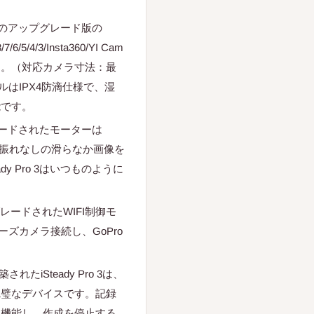
o 2のアップグレード版の
/6/5/4/3/Insta360/YI Cam
す。（対応カメラ寸法：最
ルはIPX4防滴仕様で、湿
能です。
グレードされたモーターは
て手振れなしの滑らなか画像を
y Pro 3はいつものように
ップグレードされたWIFI制御モ
ーズカメラ接続し、GoPro
たiSteady Pro 3は、
完璧なデバイスです。記録
て機能し、作成を停止する