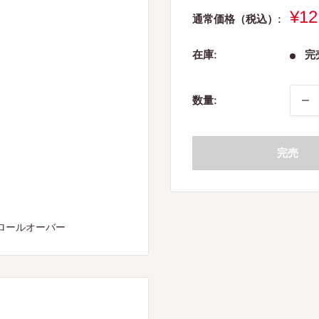
販
¥12
通常価格（税込）:
売
価
在庫:
完
格
数量:
完売
ロールオーバー