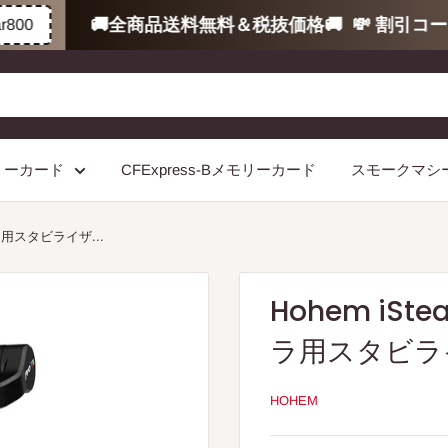
🚚全商品送料無料＆税抜価格🚚
💸 割引コード
0
モリーカード
CFExpress-Bメモリーカード
スモークマシ
メラ用スタビライザ...
Hohem iSt
ラ用スタビライザ
HOHEM