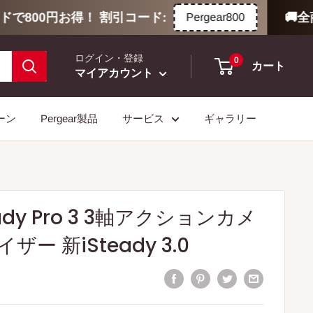
で800円お得！ 割引コード:
🚚全商
Pergear800
ログイン・登録
0
カート
マイアカウント
ーン
Pergear製品
サービス
ギャラリー
eady Pro 3 3軸アクションカメ
ー 新iSteady 3.0