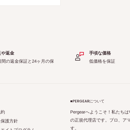
足や返金
手頃な価格
日間の返金保証と24ヶ月の保
低価格を保証
■PERGEARについて
規約
Pergearへようこそ！私たちはVil
の正規代理店です。プロ、ア
報保護方針
す。
リエイトプログラム