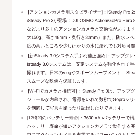
[アクションカメラ用スタビライザー]：iSteady Pr
iSteady Pro 3が登場！DJI OSMO Action/GoPro Hero 8/7
などより多くのアクションカメラと交換性がありま
大150g、高さ48mm・奥行き32mm）また、防水レベ
度の高いところや少しばかりの水に濡れでも対応可
[新iSteady 3.0システム手ぶれ補正強め]：アップ
Isteady 3.0システムは、安定システムを強化され
撮れます。日常のvlogやスポーツムーブメント、iStead
スムーズな映像を保証します。
[Wi-Fiでカメラと接続可]：iSteady Pro 3は、ア
ジュールが内蔵され、電源をいれて数秒でGoproシリ
を制御して写真を撮ったり記録したりできます。
[12時間のバッテリー寿命]：3600mAhバッテリーで構築され
バッテリー寿命が短いアクションカメラで動作する
中にアクションカメラを充電するパワーバンクとし