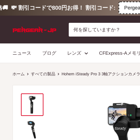
💸 割引コードで800円お得！ 割引コード:
Pergear80
コ
ン
テ
ン
ニュース
ブログ
レンズ
CFExpress-Aメ
ツ
に
ス
ホーム
すべての製品
Hohem iSteady Pro 3 3軸アクションカ
キ
ッ
プ
す
る