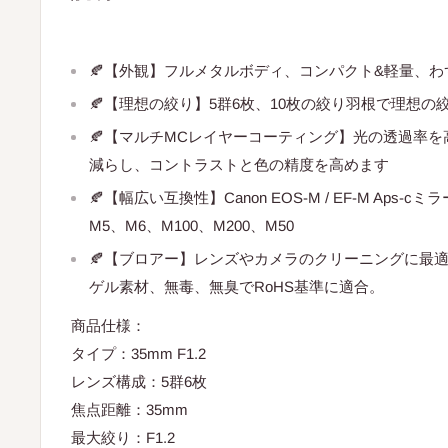
🍂【外観】フルメタルボディ、コンパクト&軽量、わず
🍂【理想の絞り】5群6枚、10枚の絞り羽根で理想の
🍂【マルチMCレイヤーコーティング】光の透過率
減らし、コントラストと色の精度を高めます
🍂【幅広い互換性】Canon EOS-M / EF-M Aps-
M5、M6、M100、M200、M50
🍂【ブロアー】レンズやカメラのクリーニングに最
ゲル素材、無毒、無臭でRoHS基準に適合。
商品仕様：
タイプ：35mm F1.2
レンズ構成：5群6枚
焦点距離：35mm
最大絞り：F1.2