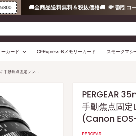
🚚全商品送料無料＆税抜価格🚚
💸 割引コード
0
モリーカード
CFExpress-Bメモリーカード
スモークマシ
ンズ 手動焦点固定レン...
PERGEAR 3
手動焦点固定
(Canon E
PERGEAR