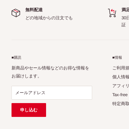
無料配達
満
どの地域からの注文でも
30
証
■購読
■情報
新商品やセール情報などのお得な情報を
ご利用
お届けします。
個人情
アフィ
メールアドレス
Tax-free
特定商
申し込む