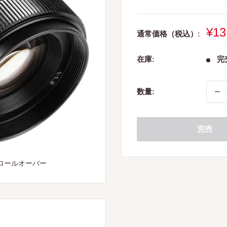
販
¥13
通常価格（税込）:
売
価
在庫:
完
格
数量:
完売
ロールオーバー