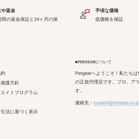
足や返金
手頃な価格
日間の返金保証と24ヶ月の保
低価格を保証
■PERGEARについて
規約
Pergearへようこそ！私たちはVil
の正規代理店です。プロ、ア
報保護方針
す。
リエイトプログラム
連絡先：
support@pergear.co.j
取引法に基づく表示