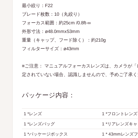
最小絞り：F22
ブレード枚数：10（丸絞り）
フォーカス範囲：約25cm /0.8ft-∞
外形寸法：ø48.0mmx53mm
重量（キャップ​​、フード除く）：約210g
フィルターサイズ：ø43mm
※ご注意： マニュアルフォーカスレンズは、カメラが
定されていない場合、認識しませんので、予めご了承く
パッケージ内容：
1 *レンズ
1 *フロントレン
1 *レンズバッグ
1 *リアレンズキ
1 *パッケージボックス
1 * 43mmレンズ