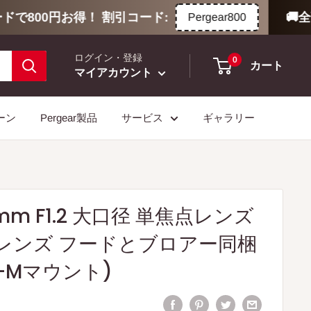
で800円お得！ 割引コード:
🚚全商
Pergear800
ログイン・登録
0
カート
マイアカウント
ーン
Pergear製品
サービス
ギャラリー
5mm F1.2 大口径 単焦点レンズ
レンズ フードとブロアー同梱
OS-Mマウント)