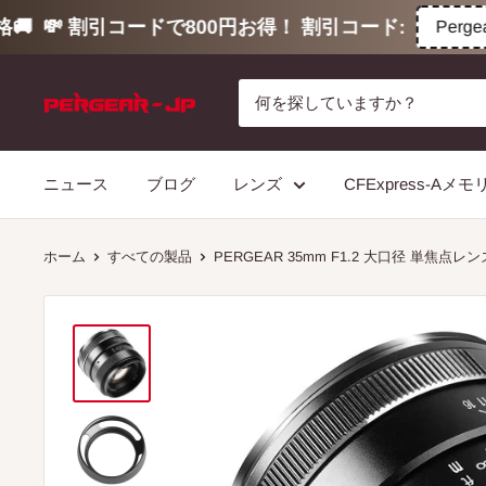
💸 割引コードで800円お得！ 割引コード:
Pergear80
コ
ン
テ
ン
ニュース
ブログ
レンズ
CFExpress-Aメ
ツ
に
ス
ホーム
すべての製品
PERGEAR 35mm F1.2 大口径 単焦点レ
キ
ッ
プ
す
る