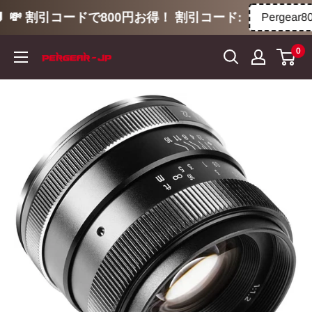
💸 割引コードで800円お得！ 割引コード:
Pergear800
コ
0
ン
テ
ン
ツ
に
ス
キ
ッ
プ
す
る