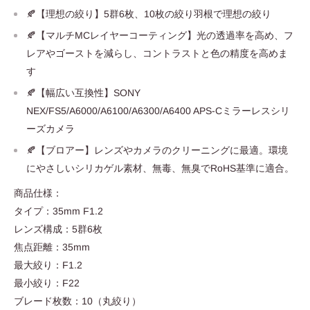
🍂【理想の絞り】5群6枚、10枚の絞り羽根で理想の絞り
🍂【マルチMCレイヤーコーティング】光の透過率を高め、フ
レアやゴーストを減らし、コントラストと色の精度を高めま
す
🍂【幅広い互換性】SONY
NEX/FS5/A6000/A6100/A6300/A6400 APS-Cミラーレスシリ
ーズカメラ
🍂【ブロアー】レンズやカメラのクリーニングに最適。環境
にやさしいシリカゲル素材、無毒、無臭でRoHS基準に適合。
商品仕様：
タイプ：35mm F1.2
レンズ構成：5群6枚
焦点距離：35mm
最大絞り：F1.2
最小絞り：F22
ブレード枚数：10（丸絞り）