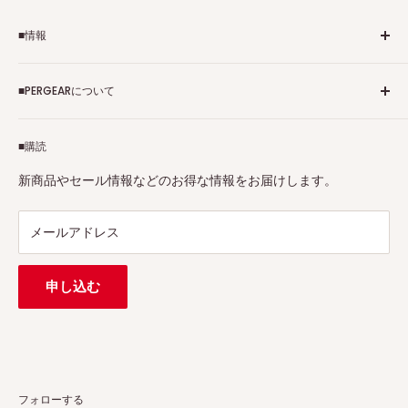
■情報
ご利用規約
■PERGEARについて
個人情報保護方針
アフィリエイトプログラム
Pergearへようこそ！私たちはViltrox、TTArtisan、
■購読
Tax-free
7Artisans、FIMIなど各撮影機材ブランドの正規代理店です。
プロ、アマチュアを問わず、さまざまな撮影製品を取り揃え
特定商取引法に基づく表示
新商品やセール情報などのお得な情報をお届けします。
ています。
連絡先：
support@pergear.co.jp
/ Line：@697ivfnr
メールアドレス
申し込む
フォローする