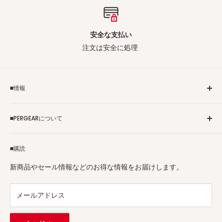
安全な支払い
注文は安全に処理
■情報
ご利用規約
■PERGEARについて
個人情報保護方針
アフィリエイトプログラム
Pergearへようこそ！私たちはViltrox、TTArtisan、
■購読
Tax-free
7Artisans、FIMIなど各撮影機材ブランドの正規代理店です。
プロ、アマチュアを問わず、さまざまな撮影製品を取り揃え
特定商取引法に基づく表示
新商品やセール情報などのお得な情報をお届けします。
ています。
連絡先：
support@pergear.co.jp
/ Line：@697ivfnr
メールアドレス