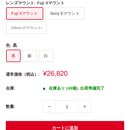
レンズマウント:
Fuji Xマウント
Fuji Xマウント
Sony Eマウント
Nikon Zマウント
色:
黒
黒
銀
白
販
¥26,820
通常価格（税込）:
売
価
在庫:
在庫あり (49個), 出荷準備完了
格
数量:
カートに追加