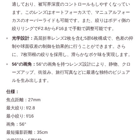
適しており、被写界深度のコントロールもしやすくなってい
ます。このレンズはオートフォーカスで、マニュアルフォー
カスのオーバーライドも可能です。また、絞りはボディ側の
絞りリングでF2.8からF16まで手動で調整可能です。
光学設計：
高屈折率レンズ2枚を含む5群6枚構成で、色差の抑
制や球面収差の制御を効果的に行うことができます。さら
に、7枚羽根の絞りを採用し、滑らかなボケ味を実現します。
56°の画角：
56°の画角を持つレンズ設計により、静物、クロ
ーズアップ、街並み、旅行写真などに最適な独特のビジュア
ルを生み出します。
仕様：
焦点距離：27mm
最大絞り: f/2.8
最小絞り: f/16
画角：56°
最短撮影距離：35cm