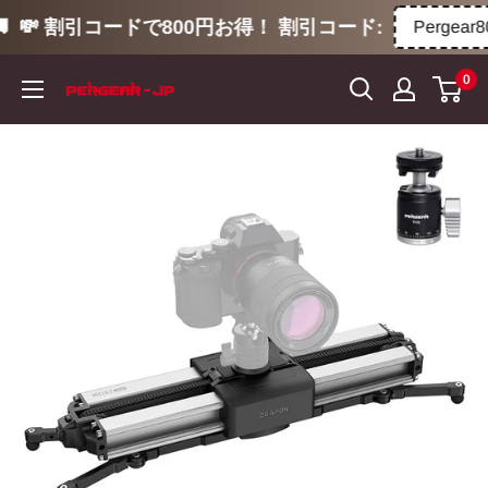
💸 割引コードで800円お得！ 割引コード:
Pergear80
コ
0
ン
テ
ン
ツ
に
ス
キ
ッ
プ
す
る