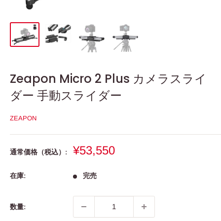
Zeapon Micro 2 Plus カメラスライ
ダー 手動スライダー
ZEAPON
販
¥53,550
通常価格（税込）:
売
価
在庫:
完売
格
数量: