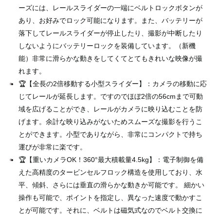
ーズには、レールスライダーの一端にベルトロックボタンが
あり、お好みでロック可能になります。また、バッテリーが
落下してレールスライダーが停止したり、撮影が中断したり
しないようにバッテリーロックを装備しています。（新機
能）非常に滑らかな動きをしてくてとてもきれいな映像が撮
れます。
🏆【全長の2倍移動する小型スライダー】：カメラの移動に応
じてレールが延長します。ですのでほぼ2倍の56cmまで可動
域を広げることができ、レールがカメラに映り込むことを防
げます。余計な映り込みがないためスムーズな撮影を行うこ
とができます。小型でありながら、非常にコンパクトで持ち
運びが非常に楽です。
🏆【重いカメラOK！360°最大積載量4.5kg】：電子制御を備
えた高精度のタービンセルフロック構造を使用しており、水
平、傾斜、さらには垂直の滑らかな動きか可能です。 細かい
操作も可能で、ポイントを指定し、異なった速度で動かすこ
とが可能です。それに、ベルトは磁気式なのでベルト交換に