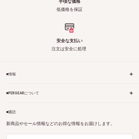
手頃な価格
低価格を保証
安全な支払い
注文は安全に処理
■情報
ご利用規約
■PERGEARについて
個人情報保護方針
アフィリエイトプログラム
Pergearへようこそ！私たちはViltrox、TTArtisan、
■購読
Tax-free
7Artisans、FIMIなど各撮影機材ブランドの正規代理店です。
プロ、アマチュアを問わず、さまざまな撮影製品を取り揃え
特定商取引法に基づく表示
新商品やセール情報などのお得な情報をお届けします。
ています。