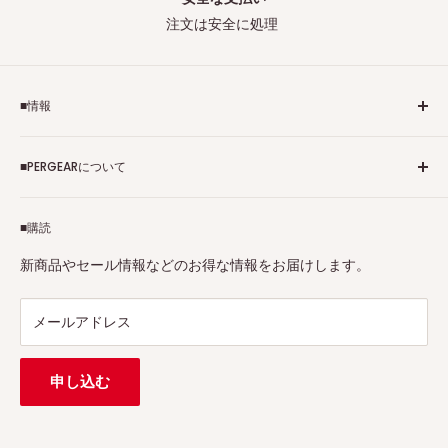
注文は安全に処理
■情報
ご利用規約
■PERGEARについて
個人情報保護方針
アフィリエイトプログラム
Pergearへようこそ！私たちはViltrox、TTArtisan、
■購読
Tax-free
7Artisans、FIMIなど各撮影機材ブランドの正規代理店です。
プロ、アマチュアを問わず、さまざまな撮影製品を取り揃え
特定商取引法に基づく表示
新商品やセール情報などのお得な情報をお届けします。
ています。
連絡先：
support@pergear.co.jp
/ Line：@697ivfnr
メールアドレス
申し込む