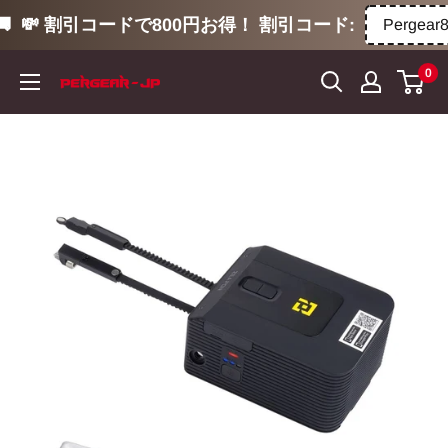
💸 割引コードで800円お得！ 割引コード:
Pergear80
コ
0
ン
テ
ン
ツ
に
ス
キ
ッ
プ
す
る