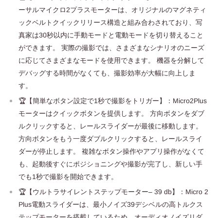
ーサルマイクロ2プラスモーターは、オリジナルのマグネティ
ックベルトクイックリリース構造と組み合わされており、写
真家は30秒以内に手動モードと電動モードを切り替えること
ができます。 実際の撮影では、さまざまなシナリオのニーズ
に応じてさまざまなモードを使用できます。 機器を分解して
デバッグする時間がなくても、撮影効率が大幅に向上しま
す。
🏆【簡単なボタン設定で1秒で撮影をトリガー】：Micro2Plus
モーターはクイックボタンを提供します。 方向ボタンをダブ
ルクリックすると、レールスライダーが最後に移動します。
方向ボタンをもう一度ダブルクリックすると、レールスライ
ダーが停止します。 複雑なボタン操作やアプリ操作がなくて
も、起動後すぐにポジショニングや撮影が完了し、新しい手
でも1秒で撮影を開始できます。
🏆【ウルトラサイレントステップモーター– 39 db】：Micro 2
Plus電動スライダーは、最小ノイズ39デシベルの高トルクス
テップモーターを搭載しているため、オーディオノイズリダ