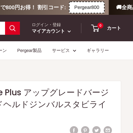
00円お得！ 割引コード:
🚚全商品
Pergear800
ログイン・登録
0
カート
マイアカウント
ーン
Pergear製品
サービス
ギャラリー
ane Plus アップグレードバージ
ドヘルドジンバルスタビライ