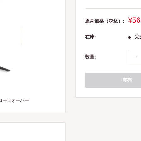
販
¥56
通常価格（税込）:
売
価
在庫:
完
格
数量:
完売
ロールオーバー