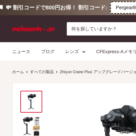
 割引コードで800円お得！ 割引コード:
Pergear800
コ
ン
テ
ン
ニュース
ブログ
レンズ
CFExpress-Aメ
ツ
に
ス
ホーム
すべての製品
Zhiyun Crane Plus アップグレードバー
キ
ッ
プ
す
る