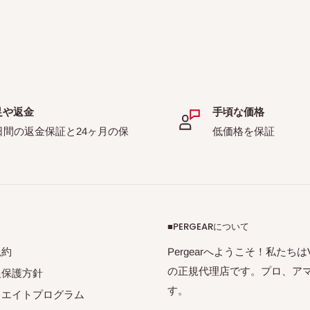
足や返金
手頃な価格
日間の返金保証と24ヶ月の保
低価格を保証
■PERGEARについて
規約
Pergearへようこそ！私たちはVil
の正規代理店です。プロ、ア
報保護方針
す。
リエイトプログラム