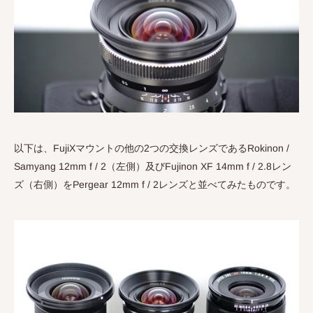
以下は、
FujiX
マウントの他の
2
つの交換レンズである
Rokinon /
Samyang 12mm f / 2
（左側）及び
Fujinon XF 14mm f / 2.8
レン
ズ（右側）を
Pergear 12mm f / 2
レンズと並べてみたものです。