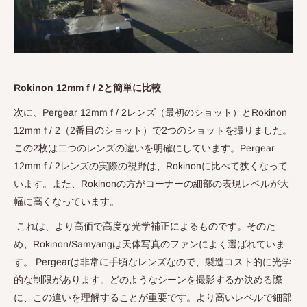
Rokinon 12mm f / 2と簡単に比較
次に、
Pergear 12mm f / 2
レンズ（最初のショット）と
Rokinon
12mm f / 2
（
2
番目のショット）で
2
つのショットを撮りました。
この
2
枚は二つのレンズの違いを明確にしています。
Pergear
12mm f / 2
レンズの実際の視野は、
Rokinon
に比べて狭くなって
います。また、
Rokinon
の方がコーナーの細部の表現レベルが大
幅に高くなっています。
これは、より高価で高度な光学補正によるものです。そのた
め、
Rokinon/Samyang
は天体写真のファンによく選ばれていま
す。
Pergear
は非常に手頃なレンズなので、製造コスト的に光学
的な制限があります。どのようなシーンを撮影するか決める際
に、この違いを理解することが重要です。より高いレベルで細部