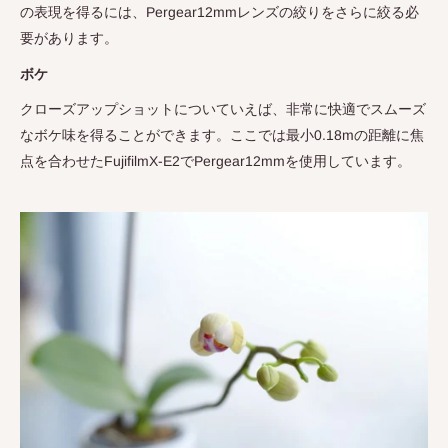
の表現を得るには、
Pergear12mm
レンズの絞りをさらに絞る必
要があります。
ボケ
クローズアップショットについていえば、非常に快適でスムーズ
なボケ味を得ることができます。ここでは最小
0.18m
の距離に焦
点を合わせた
FujifilmX-E2
で
Pergear12mm
を使用しています。