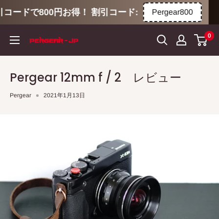
で800円お得！ 割引コード:
🚚全商
Pergear800
コ
0
ン
テ
ン
Pergear 12mm f / 2 レビュー
ツ
に
Pergear
2021年1月13日
ス
キ
ッ
プ
す
る