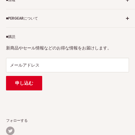
ご利用規約
■PERGEARについて
個人情報保護方針
アフィリエイトプログラム
Pergearへようこそ！私たちはViltrox、TTArtisan、
■購読
Tax-free
7Artisans、FIMIなど各撮影機材ブランドの正規代理店です。
プロ、アマチュアを問わず、さまざまな撮影製品を取り揃え
特定商取引法に基づく表示
新商品やセール情報などのお得な情報をお届けします。
ています。
連絡先：
support@pergear.co.jp
/ Line：@697ivfnr
メールアドレス
申し込む
フォローする