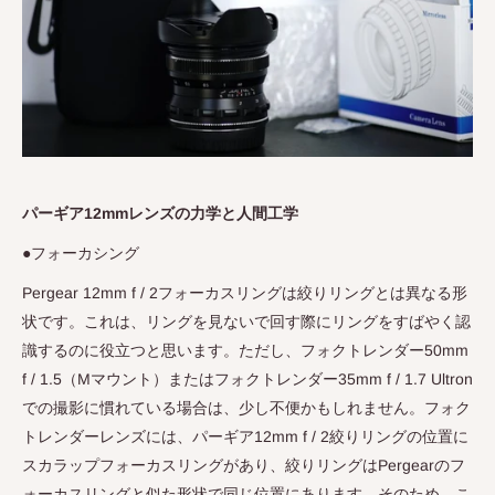
パーギア12mmレンズの力学と人間工学
●フォーカシング
Pergear 12mm f / 2
フォーカスリングは絞りリングとは異なる形
状です。これは、リングを見ないで回す際にリングをすばやく認
識するのに役立つと思います。ただし、フォクトレンダー
50mm
f / 1.5
（
M
マウント）またはフォクトレンダー
35mm f / 1.7 Ultron
での撮影に慣れている場合は、少し不便かもしれません。フォク
トレンダーレンズには、パーギア
12mm f / 2
絞りリングの位置に
スカラップフォーカスリングがあり、絞りリングは
Pergear
のフ
ォーカスリングと似た形状で同じ位置にあります。そのため、こ