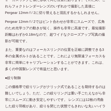
れらフォクトレンダーレンズのいずれかで撮影した直後に
Pergear 12mm f / 2
に切り替えると混乱するかもしれません。
Pergear 12mm f / 2
ではピント合わせが非常にスムーズで、広角
のため光学コアの動きが短く、操作も非常に高速です。最短撮影
距離はわずか
0.18m
なので、超ワイドなクローズアップ写真の撮
影が可能です。
また、重要なのはフォーカスリングの位置を正確に調整できる
3
本の金属ボルトがあることです。これにより無限遠フォーカスを
非常に簡単にキャリブレーションすることができます。これは、
多くの中国製レンズで有益だと思います。
●絞り制御
この価格帯で絞りリングがクリック式であることを期待するのは
難しいでしょう。ただ、この絞りリングは重い手ごたえながら非
常にスムーズに動き安定しやすいです。 レンズには
12
枚の湾曲
した絞り羽根があり、絞りを閉じた状態でもきれいな丸いハイラ