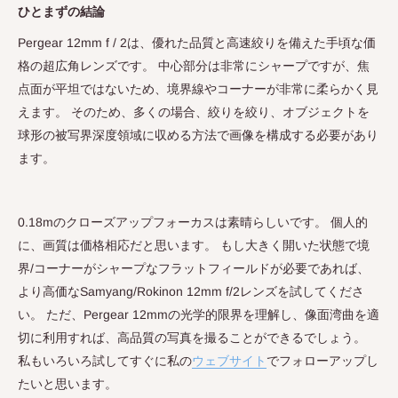
ひとまずの結論
Pergear 12mm f / 2
は、優れた品質と高速絞りを備えた手頃な価
格の超広角レンズです。 中心部分は非常にシャープですが、焦
点面が平坦ではないため、境界線やコーナーが非常に柔らかく見
えます。 そのため、多くの場合、絞りを絞り、オブジェクトを
球形の被写界深度領域に収める方法で画像を構成する必要があり
ます。
0.18m
のクローズアップフォーカスは素晴らしいです。 個人的
に、画質は価格相応だと思います。 もし大きく開いた状態で境
界
/
コーナーがシャープなフラットフィールドが必要であれば、
より高価な
Samyang/Rokinon 12mm f/2
レンズを試してくださ
い。 ただ、
Pergear 12mm
の光学的限界を理解し、像面湾曲を適
切に利用すれば、高品質の写真を撮ることができるでしょう。
私もいろいろ試してすぐに私の
ウェブサイト
でフォローアップし
たいと思います。