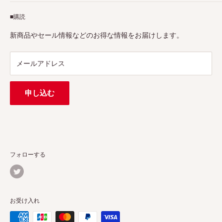
アフィリエイトプログラム
Pergearへようこそ！私たちはViltrox、TTArtisan、
■購読
Tax-free
7Artisans、FIMIなど各撮影機材ブランドの正規代理店です。
プロ、アマチュアを問わず、さまざまな撮影製品を取り揃え
特定商取引法に基づく表示
新商品やセール情報などのお得な情報をお届けします。
ています。
連絡先：
support@pergear.co.jp
/ Line：@697ivfnr
メールアドレス
申し込む
フォローする
お受け入れ