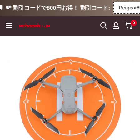
💸 割引コードで800円お得！ 割引コード:
Pergear80
コ
0
ン
テ
ン
ツ
に
ス
キ
ッ
プ
す
る