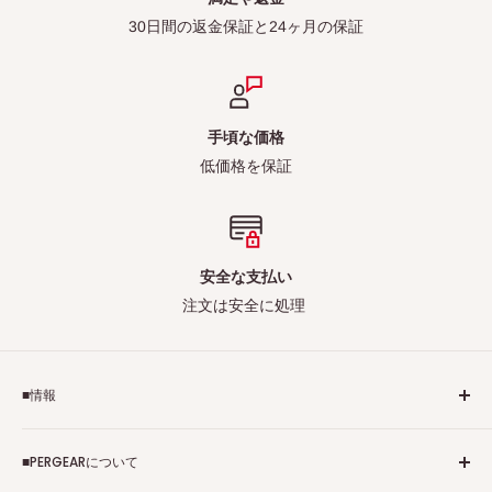
30日間の返金保証と24ヶ月の保証
手頃な価格
低価格を保証
安全な支払い
注文は安全に処理
■情報
ご利用規約
■PERGEARについて
個人情報保護方針