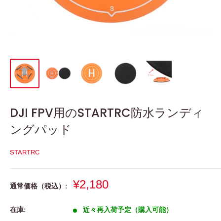
DJI FPV用のSTARTRC防水ランディ
ングパッド
STARTRC
販
¥2,180
通常価格（税込）:
売
価
在庫:
近々再入荷予定（購入可能）
格