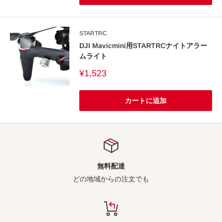
STARTRC
DJI Mavicmini用STARTRCナイトアラー
ムライト
販
¥1,523
売
価
格
カートに追加
無料配達
どの地域からの注文でも