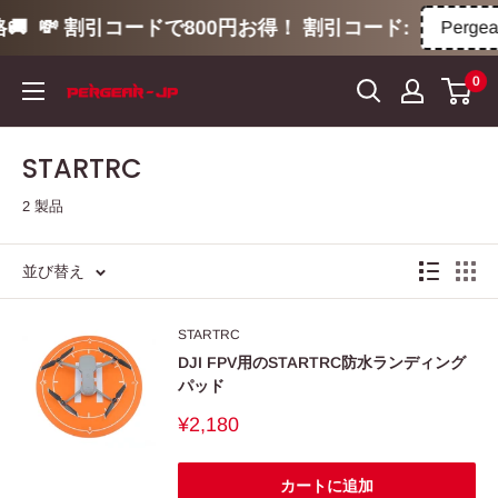
🚚
💸 割引コードで800円お得！ 割引コード:
Pergea
コ
0
ン
テ
ン
STARTRC
ツ
2 製品
に
ス
キ
並び替え
ッ
プ
STARTRC
す
DJI FPV用のSTARTRC防水ランディング
パッド
る
販
¥2,180
売
価
格
カートに追加