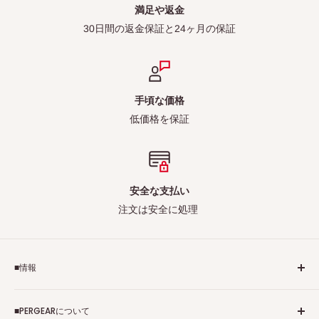
満足や返金
30日間の返金保証と24ヶ月の保証
手頃な価格
低価格を保証
安全な支払い
注文は安全に処理
■情報
ご利用規約
■PERGEARについて
個人情報保護方針