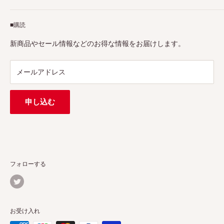
アフィリエイトプログラム
Pergearへようこそ！私たちはViltrox、TTArtisan、
■購読
Tax-free
7Artisans、FIMIなど各撮影機材ブランドの正規代理店です。
プロ、アマチュアを問わず、さまざまな撮影製品を取り揃え
特定商取引法に基づく表示
新商品やセール情報などのお得な情報をお届けします。
ています。
連絡先：
support@pergear.co.jp
/ Line：@697ivfnr
メールアドレス
申し込む
フォローする
お受け入れ