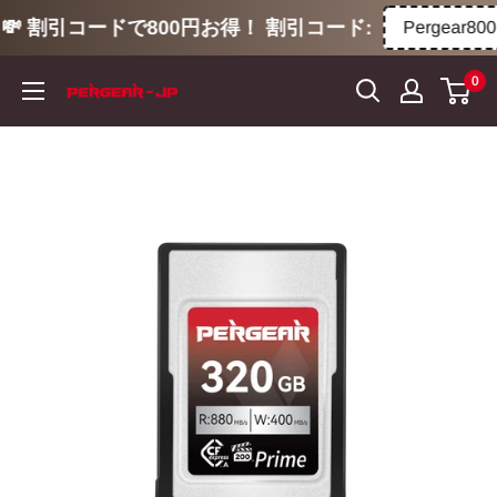
💸 割引コードで800円お得！ 割引コード:
Pergear800
コ
0
ン
テ
ン
ツ
に
ス
キ
ッ
プ
す
る