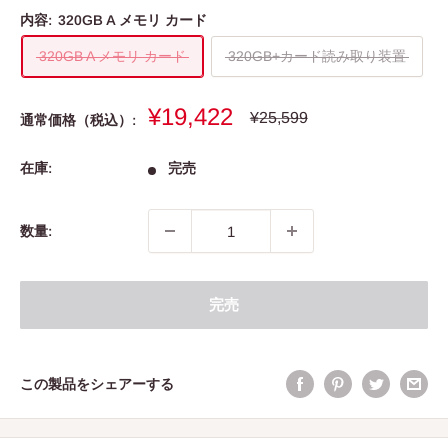
内容:
320GB A メモリ カード
320GB A メモリ カード
320GB+カード読み取り装置
販
¥19,422
通
¥25,599
通常価格（税込）:
常
売
価
価
格
在庫:
完売
格
数量:
完売
この製品をシェアーする