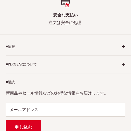
安全な支払い
注文は安全に処理
■情報
ご利用規約
■PERGEARについて
個人情報保護方針
アフィリエイトプログラム
Pergearへようこそ！私たちはViltrox、TTArtisan、
■購読
Tax-free
7Artisans、FIMIなど各撮影機材ブランドの正規代理店です。
プロ、アマチュアを問わず、さまざまな撮影製品を取り揃え
特定商取引法に基づく表示
新商品やセール情報などのお得な情報をお届けします。
ています。
連絡先：
support@pergear.co.jp
/ Line：@697ivfnr
メールアドレス
申し込む