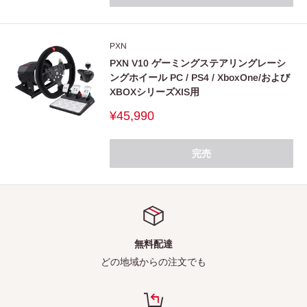
PXN
PXN V10 ゲーミングステアリングレーシ
ングホイール PC / PS4 / XboxOne/および
XBOXシリーズXIS用
販
¥45,990
売
価
格
完売
無料配達
どの地域からの注文でも