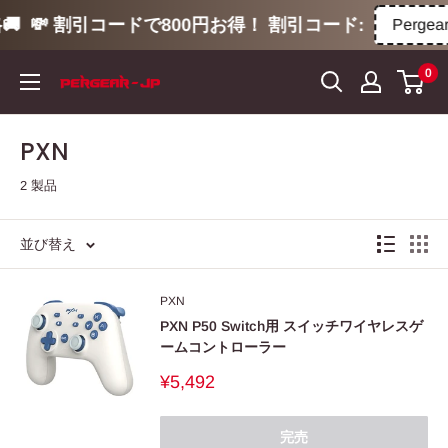

💸 割引コードで800円お得！ 割引コード:
Pergear
コ
0
ン
テ
ン
PXN
ツ
2 製品
に
ス
キ
並び替え
ッ
プ
PXN
す
PXN P50 Switch用 スイッチワイヤレスゲ
ームコントローラー
る
販
¥5,492
売
価
格
完売