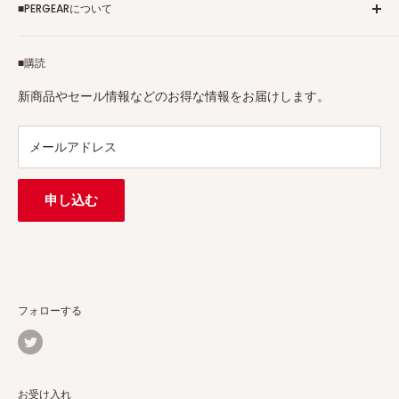
■PERGEARについて
個人情報保護方針
アフィリエイトプログラム
Pergearへようこそ！私たちはViltrox、TTArtisan、
■購読
Tax-free
7Artisans、FIMIなど各撮影機材ブランドの正規代理店です。
プロ、アマチュアを問わず、さまざまな撮影製品を取り揃え
特定商取引法に基づく表示
新商品やセール情報などのお得な情報をお届けします。
ています。
連絡先：
support@pergear.co.jp
/ Line：@697ivfnr
メールアドレス
申し込む
フォローする
お受け入れ