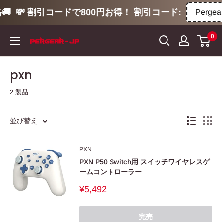

💸 割引コードで800円お得！ 割引コード:
Pergear
コ
0
ン
テ
ン
pxn
ツ
2 製品
に
ス
キ
並び替え
ッ
プ
PXN
す
PXN P50 Switch用 スイッチワイヤレスゲ
ームコントローラー
る
販
¥5,492
売
価
格
完売