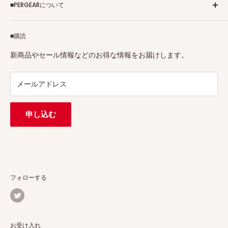
■PERGEARについて
個人情報保護方針
アフィリエイトプログラム
Pergearへようこそ！私たちはViltrox、TTArtisan、
■購読
Tax-free
7Artisans、FIMIなど各撮影機材ブランドの正規代理店です。
プロ、アマチュアを問わず、さまざまな撮影製品を取り揃え
特定商取引法に基づく表示
新商品やセール情報などのお得な情報をお届けします。
ています。
連絡先：
support@pergear.co.jp
/ Line：@697ivfnr
メールアドレス
申し込む
フォローする
お受け入れ