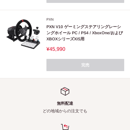
PXN
PXN V10 ゲーミングステアリングレーシ
ングホイール PC / PS4 / XboxOne/および
XBOXシリーズXIS用
販
¥45,990
売
価
格
完売
無料配達
どの地域からの注文でも