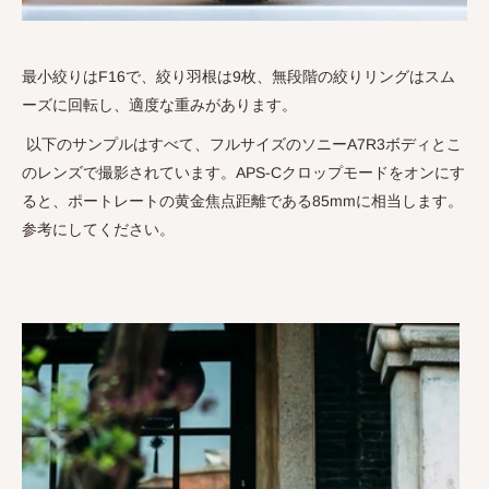
最小絞りは
F16
で、絞り羽根は
9
枚、無段階の絞りリングはスム
ーズに回転し、適度な重みがあります。
以下のサンプルはすべて、フルサイズのソニー
A7R3
ボディとこ
のレンズで撮影されています。
APS-C
クロップモードをオンにす
ると、ポートレートの黄金焦点距離である
85mm
に相当します。
参考にしてください。