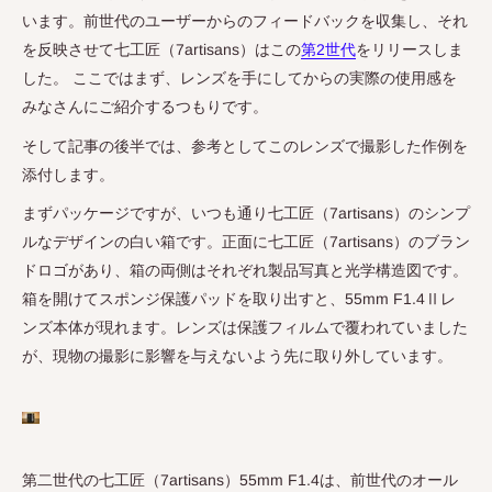
います。前世代のユーザーからのフィードバックを収集し、それ
を反映させて七工匠（
7artisans
）はこの
第2世代
をリリースしま
した。 ここではまず、レンズを手にしてからの実際の使用感を
みなさんにご紹介するつもりです。
そして記事の後半では、参考としてこのレンズで撮影した作例を
添付します。
まずパッケージですが、いつも通り七工匠（
7artisans
）のシンプ
ルなデザインの白い箱です。正面に七工匠（
7artisans
）のブラン
ドロゴがあり、箱の両側はそれぞれ製品写真と光学構造図です。
箱を開けてスポンジ保護パッドを取り出すと、
55mm F1.4Ⅱ
レ
ンズ本体が現れます。レンズは保護フィルムで覆われていました
が、現物の撮影に影響を与えないよう先に取り外しています。
第二世代の七工匠（
7artisans
）
55mm F1.4
は、前世代のオール