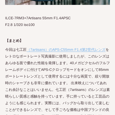
ILCE-7RM3+7Artisans 55mm F1.4APSC
F2.8 1/320 iso100
【まとめ】
今回は七工匠
（
7artisans
）
の
APS-C
55mm F1.4
第
2
世代レンズ
を
レトロなポートレート写真撮影に使用しましたが、このレンズは
あらゆる面で優れた性能を発揮します。
40
メガピクセルのフルフ
レームボディに付けて
APS-C
クロップモードをオンにして
85mm
ポートレートレンズとして使用するには十分な画質で、絞り開放
時のシャープさも非常に優れています。 出来映えについてあれ
これ余計なことはいいません。七工匠
（
7artisans
）
のレンズは素
晴らしい質感と感触を持っています。手に持っていると工芸品の
ようにも感じられます。実際には、バッグから取り出して楽しむ
ことができるレンズで、そして手ごろな価格は中国ブランドの良