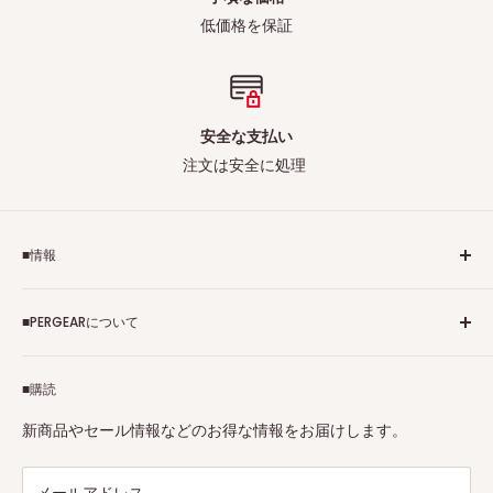
低価格を保証
安全な支払い
注文は安全に処理
■情報
ご利用規約
■PERGEARについて
個人情報保護方針
アフィリエイトプログラム
Pergearへようこそ！私たちはViltrox、TTArtisan、
■購読
Tax-free
7Artisans、FIMIなど各撮影機材ブランドの正規代理店です。
プロ、アマチュアを問わず、さまざまな撮影製品を取り揃え
特定商取引法に基づく表示
新商品やセール情報などのお得な情報をお届けします。
ています。
連絡先：
support@pergear.co.jp
/ Line：@697ivfnr