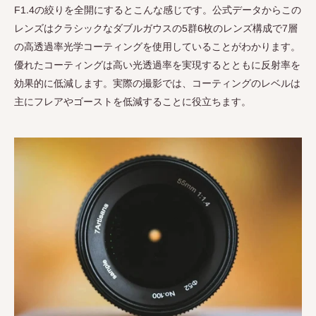
F1.4
の絞りを全開にするとこんな感じです。公式データからこの
レンズはクラシックなダブルガウスの
5
群
6
枚のレンズ構成で
7
層
の高透過率光学コーティングを使用していることがわかります。
優れたコーティングは高い光透過率を実現するとともに反射率を
効果的に低減します。実際の撮影では、コーティングのレベルは
主にフレアやゴーストを低減することに役立ちます。