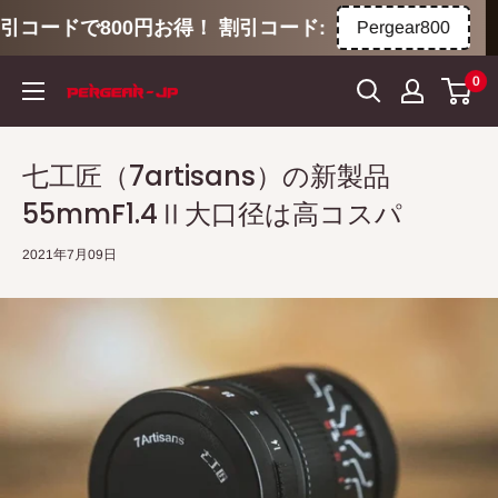
800円お得！ 割引コード:
🚚全商品
Pergear800
コ
0
ン
テ
ン
七工匠（7artisans）の新製品
ツ
55mmF1.4Ⅱ大口径は高コスパ
に
ス
2021年7月09日
キ
ッ
プ
す
る