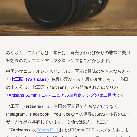
みなさん、こんにちは。本日は、発売されたばかりの非常に費用
対効果の高いマニュアルマクロレンズをご紹介します。
中国のマニュアルレンズといえば、写真に興味のある人ならきっ
と
七工匠（7artisans）
を思い浮かべると思います。そう、今日
の主人公は、七工匠（
7artisans
）から発売されたばかりの
7Artisans 55mm F1.4マニュアル単焦点レンズの第二世代
です！
七工匠（
7artisans
）は、中国の写真界で有名なだけでなく、
Instagram
、
Facebook
、
YouTube
などの世界の
SNS
で多数のユー
ザーが作品を共有しています。
Driftty
は以前、七工匠
（
7artisans
）の
50mm F1.1
および
35mm F2.0
レンズを入手しま