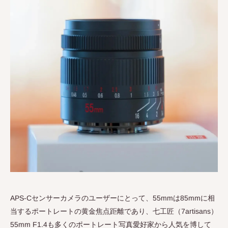
APS-C
センサーカメラのユーザーにとって、
55mm
は
85mm
に相
当するポートレートの黄金焦点距離であり、七工匠（
7artisans
）
55mm F1.4
も多くのポートレート写真愛好家から人気を博して