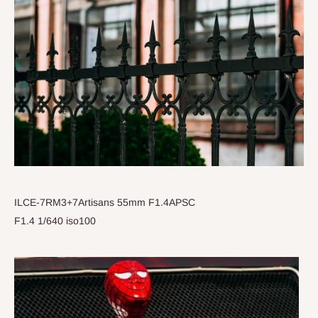
ILCE-7RM3+7Artisans 55mm F1.4APSC
F1.4 1/640 iso100