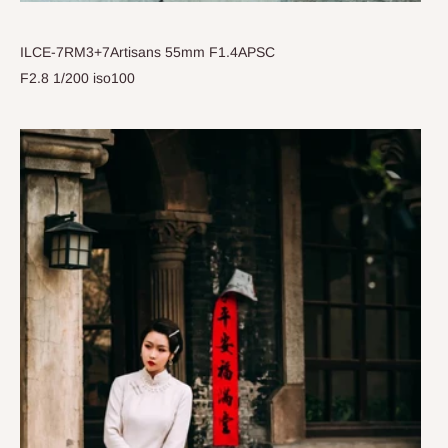
ILCE-7RM3+7Artisans 55mm F1.4APSC
F2.8 1/200 iso100